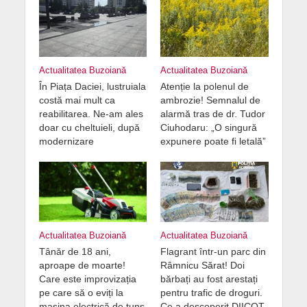
Actualitatea Buzoiană
Actualitatea Buzoiană
În Piața Daciei, lustruiala
Atenție la polenul de
costă mai mult ca
ambrozie! Semnalul de
reabilitarea. Ne-am ales
alarmă tras de dr. Tudor
doar cu cheltuieli, după
Ciuhodaru: „O singură
modernizare
expunere poate fi letală”
Actualitatea Buzoiană
Actualitatea Buzoiană
Tânăr de 18 ani,
Flagrant într-un parc din
aproape de moarte!
Râmnicu Sărat! Doi
Care este improvizația
bărbați au fost arestați
pe care să o eviți la
pentru trafic de droguri.
mașina electrică de tuns
Ce a descoperit DIICOT