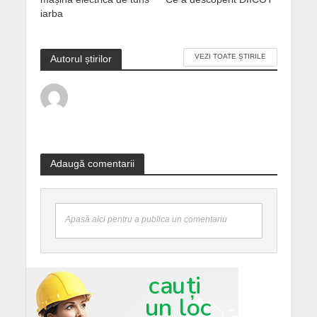
iarba
VEZI TOATE ȘTIRILE
Autorul știrilor
Adaugă comentarii
Apasă aici pentru a publica un comentariu