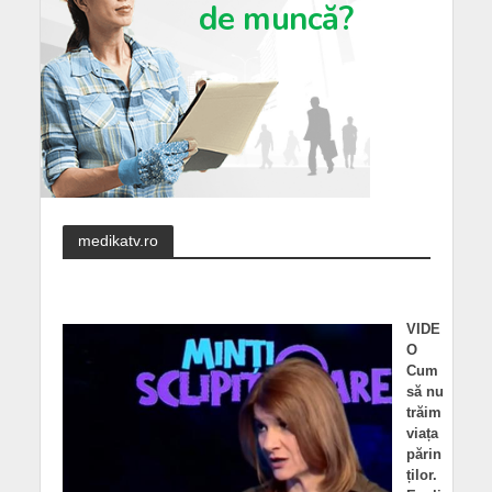
medikatv.ro
VIDE
O
Cum
să nu
trăim
viața
părin
ților.