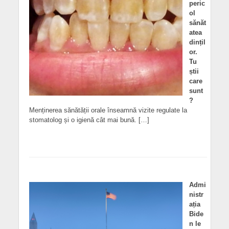
peric
ol
sănăt
atea
dințil
or.
Tu
știi
care
sunt
?
Menținerea sănătății orale înseamnă vizite regulate la
stomatolog și o igienă cât mai bună. […]
Admi
nistr
ația
Bide
n le