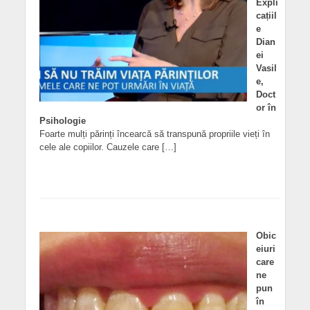
Expli
cațiil
e
Dian
ei
Vasil
e,
Doct
or în
Psihologie
Foarte mulți părinți încearcă să transpună propriile vieți în
cele ale copiilor. Cauzele care […]
Obic
eiuri
care
ne
pun
în