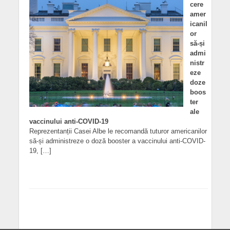
cere
amer
icanil
or
să-și
admi
nistr
eze
doze
boos
ter
ale
vaccinului anti-COVID-19
Reprezentanții Casei Albe le recomandă tuturor americanilor
să-și administreze o doză booster a vaccinului anti-COVID-
19, […]