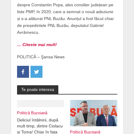
despre Constantin Popa, ales consilier județean pe
liste PMP, în 2020, care a semnat o nouă adeziune
și s-a alăturat PNL Buzău. Anunțul a fost făcut chiar
de președintele PNL Buzău, deputatul Gabriel
Avrămescu.
… Citeste mai mult!
POLITICĂ – Şansa News
Te poate interesa
Politică Buzoiană
Deliciul întâlnirii, după
mult timp, dintre Ciolacu
și Toma! Chiar în fața
Politică Buzoiană