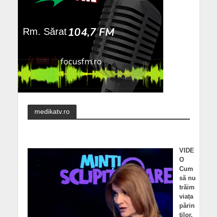
medikatv.ro
VIDE
O
Cum
să nu
trăim
viața
părin
ților.