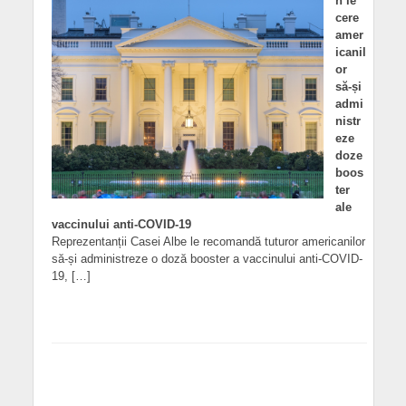
n le
cere
amer
icanil
or
să-și
admi
nistr
eze
doze
boos
ter
ale
vaccinului anti-COVID-19
Reprezentanții Casei Albe le recomandă tuturor americanilor
să-și administreze o doză booster a vaccinului anti-COVID-
19, […]