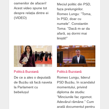
oamenilor de afaceri!
Meciul politic din PSD,
Acest video spune tot
faza prelungirilor.
despre relația dintre ei
Romeo Lungu: ”Toma,
(VIDEO)
în PSD, doar cu
numele”. Constantin
Toma: ”Dacă m-ar da
afară, aș dormi mai
liniștit!”
Politică Buzoiană
Politică Buzoiană
De ce a ales o deputată
Romeo Lungu, liderul
de Buzău să facă naveta
PSD Buzău, în scandalul
la Parlament cu
momentului, privind
bebelușul
diploma de studiu:
”Minciunile fac zgomot.
Adevărul rămâne.” Cum
arată documentul pentru