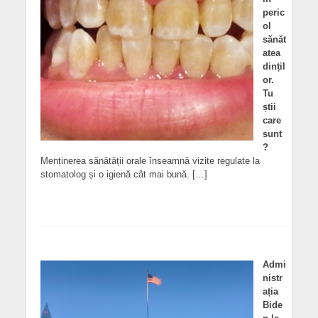
peric
ol
sănăt
atea
dințil
or.
Tu
știi
care
sunt
?
Menținerea sănătății orale înseamnă vizite regulate la
stomatolog și o igienă cât mai bună. […]
Admi
nistr
ația
Bide