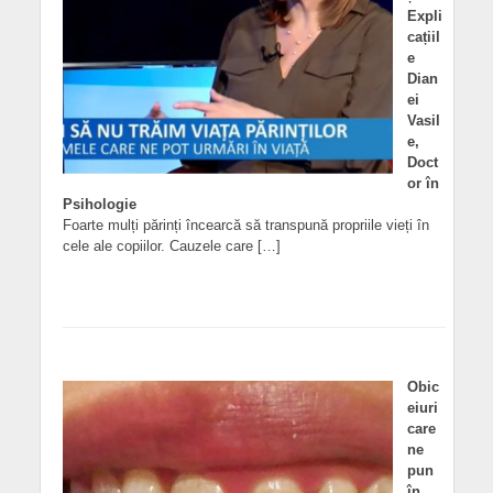
Expli
cațiil
e
Dian
ei
Vasil
e,
Doct
or în
Psihologie
Foarte mulți părinți încearcă să transpună propriile vieți în
cele ale copiilor. Cauzele care […]
Obic
eiuri
care
ne
pun
în