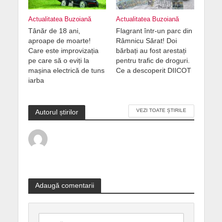
Actualitatea Buzoiană
Actualitatea Buzoiană
Tânăr de 18 ani,
Flagrant într-un parc din
aproape de moarte!
Râmnicu Sărat! Doi
Care este improvizația
bărbați au fost arestați
pe care să o eviți la
pentru trafic de droguri.
mașina electrică de tuns
Ce a descoperit DIICOT
iarba
VEZI TOATE ȘTIRILE
Autorul știrilor
Adaugă comentarii