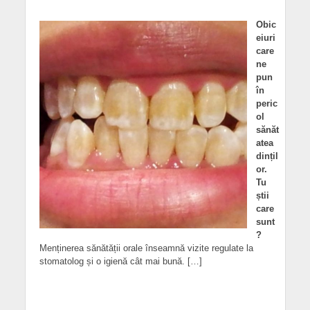
Obic
eiuri
care
ne
pun
în
peric
ol
sănăt
atea
dințil
or.
Tu
știi
care
sunt
?
Menținerea sănătății orale înseamnă vizite regulate la
stomatolog și o igienă cât mai bună. […]