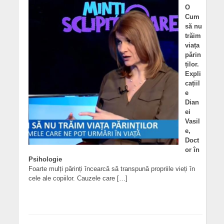
O
Cum
să nu
trăim
viața
părin
ților.
Expli
cațiil
e
Dian
ei
Vasil
e,
Doct
or în
Psihologie
Foarte mulți părinți încearcă să transpună propriile vieți în
cele ale copiilor. Cauzele care […]