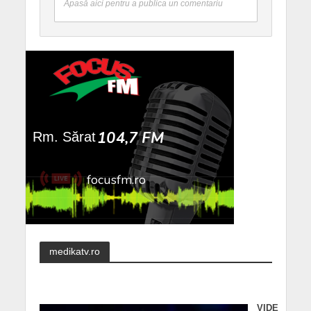
Apasă aici pentru a publica un comentariu
medikatv.ro
VIDE