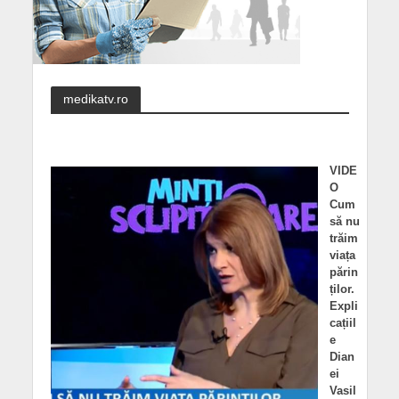
medikatv.ro
VIDE
O
Cum
să nu
trăim
viața
părin
ților.
Expli
cațiil
e
Dian
ei
Vasil