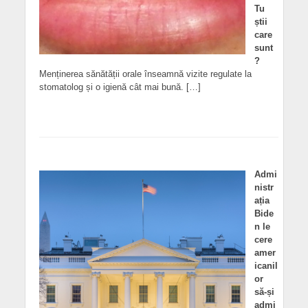
Tu
știi
care
sunt
?
Menținerea sănătății orale înseamnă vizite regulate la
stomatolog și o igienă cât mai bună. […]
Admi
nistr
ația
Bide
n le
cere
amer
icanil
or
să-și
admi