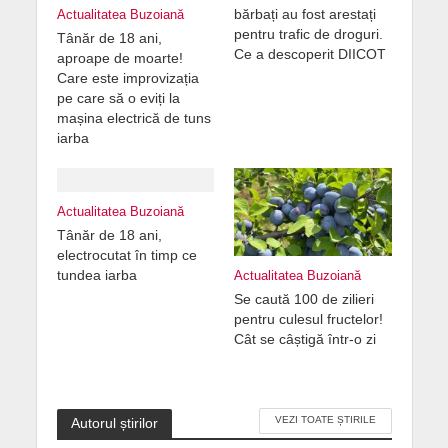
bărbați au fost arestați
Actualitatea Buzoiană
pentru trafic de droguri.
Tânăr de 18 ani,
Ce a descoperit DIICOT
aproape de moarte!
Care este improvizația
pe care să o eviți la
mașina electrică de tuns
iarba
Actualitatea Buzoiană
Tânăr de 18 ani,
electrocutat în timp ce
tundea iarba
Actualitatea Buzoiană
Se caută 100 de zilieri
pentru culesul fructelor!
Cât se câștigă într-o zi
VEZI TOATE ȘTIRILE
Autorul știrilor