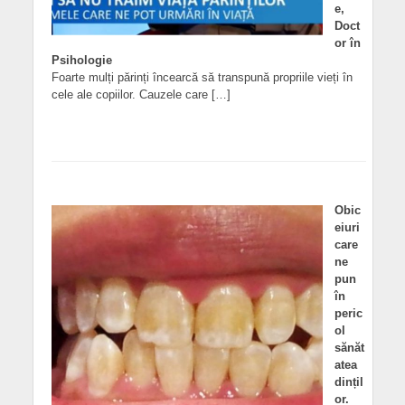
e,
Doct
or în
Psihologie
Foarte mulți părinți încearcă să transpună propriile vieți în
cele ale copiilor. Cauzele care […]
Obic
eiuri
care
ne
pun
în
peric
ol
sănăt
atea
dințil
or.