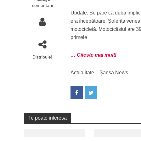
comentarii
Update: Se pare că duba implica
era începătoare. Șoferița vene
motocicletă. Motociclistul are 39
primele
… Citeste mai mult!
Distribuie!
Actualitate – Şansa News
Te poate interesa