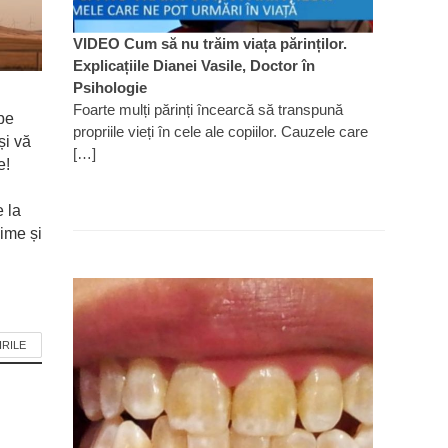
VIDEO Cum să nu trăim viața părinților.
Explicațiile Dianei Vasile, Doctor în
Psihologie
Foarte mulți părinți încearcă să transpună
epe
propriile vieți în cele ale copiilor. Cauzele care
și vă
[…]
e!
 la
ime și
IRILE