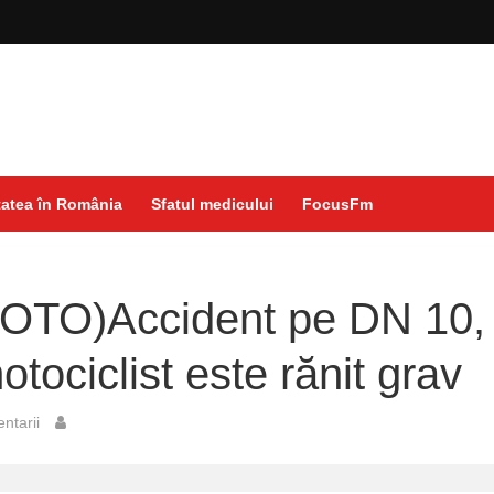
atea în România
Sfatul medicului
FocusFm
TO)Accident pe DN 10, 
tociclist este rănit grav
ntarii