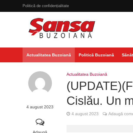
Politică de confidențialitate
Actualitatea Buzoiană
Politică Buzoiană
Sănăt
Actualitatea Buzoiană
(UPDATE)(FO
Cislău. Un mo
4 august 2023
4 august 2023
Adaugă come
Adaugă