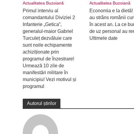
Actualitatea Buzoiană
Actualitatea Buzoiană
Primul interviu al
Economia e la dietă
comandantului Diviziei 2
au strâns românii cu
Infanterie „Getica”,
în acest an. La ce bu
generalul-maior Gabriel
de uz personal au re
Turculeț dezvăluie care
Ultimele date
sunt noile echipamente
achiziționate prin
programul de înzestrare!
Urmează 10 zile de
manifestări militare în
municipiu! Vezi motivul și
programul
Autorul știrilor