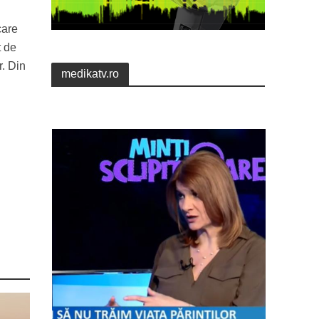
care
t de
r. Din
medikatv.ro