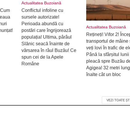
Actualitatea Buzoiană
! Cum
Conflictul infoline cu
reaua
sursele autorizate!
nuri
Perioada abundă cu
Actualitatea Buzoiană
nunțat!
postări care îngrijorează
Rețineți! Vifor 2! Înc
populația! Ultima, pârâul
transportul de mâine 
Slănic seacă înainte de
veți lovi în trafic de el
vărsarea în râul Buzău! Ce
Până la sfârșitul lunii
spun cei de la Apele
pleacă spre Buzău de
Române
Agigea! 32 metri lung
înalte cât un bloc
VEZI TOATE ȘT