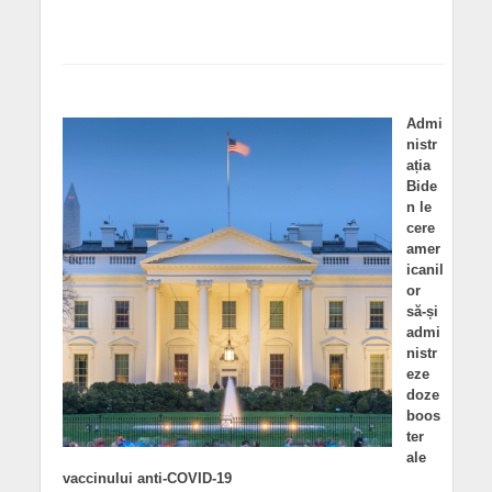
Admi
nistr
ația
Bide
n le
cere
amer
icanil
or
să-și
admi
nistr
eze
doze
boos
ter
ale
vaccinului anti-COVID-19