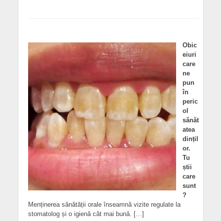
Obic
eiuri
care
ne
pun
în
peric
ol
sănăt
atea
dințil
or.
Tu
știi
care
sunt
?
Menținerea sănătății orale înseamnă vizite regulate la
stomatolog și o igienă cât mai bună. […]