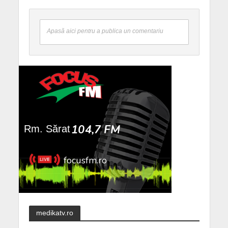
Apasă aici pentru a publica un comentariu
medikatv.ro