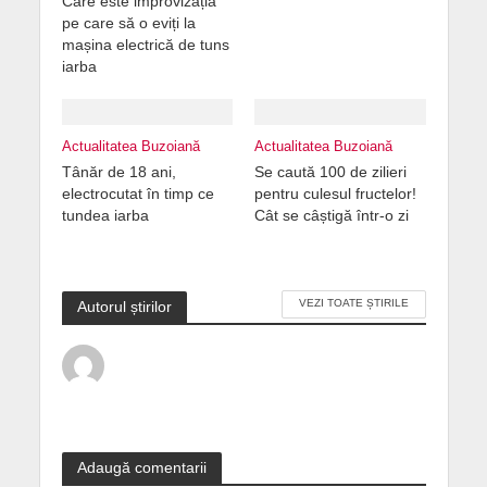
Care este improvizația
pe care să o eviți la
mașina electrică de tuns
iarba
Actualitatea Buzoiană
Actualitatea Buzoiană
Tânăr de 18 ani,
Se caută 100 de zilieri
electrocutat în timp ce
pentru culesul fructelor!
tundea iarba
Cât se câștigă într-o zi
VEZI TOATE ȘTIRILE
Autorul știrilor
Adaugă comentarii