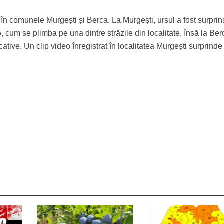
 în comunele Murgești și Berca. La Murgești, ursul a fost surprin
 5, cum se plimba pe una dintre străzile din localitate, însă la Ber
ative. Un clip video înregistrat în localitatea Murgești surprinde