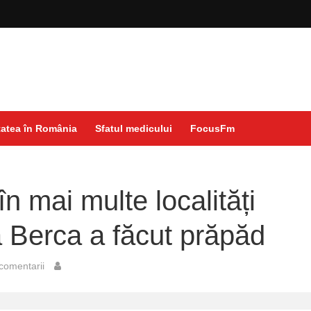
atea în România
Sfatul medicului
FocusFm
în mai multe localități
 Berca a făcut prăpăd
comentarii