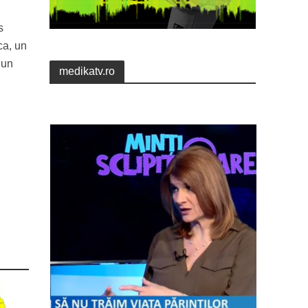
s
ca, un
 un
medikatv.ro