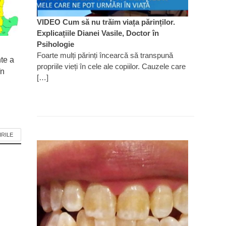
VIDEO Cum să nu trăim viața părinților.
Explicațiile Dianei Vasile, Doctor în
Psihologie
Foarte mulți părinți încearcă să transpună
nte a
propriile vieți în cele ale copiilor. Cauzele care
în
[…]
IRILE