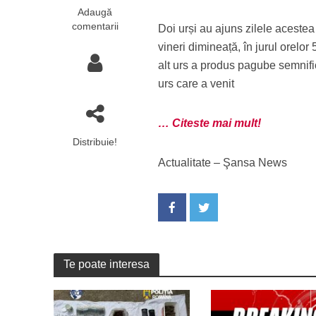
Adaugă
comentarii
Doi urși au ajuns zilele acestea
vineri dimineață, în jurul orelor
alt urs a produs pagube semnific
urs care a venit
… Citeste mai mult!
Distribuie!
Actualitate – Şansa News
Te poate interesa