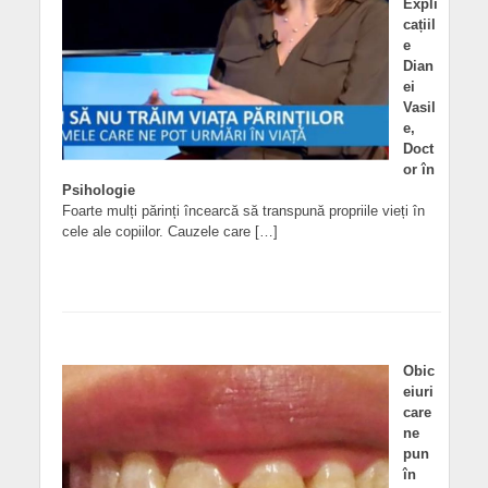
Expli
cațiil
e
Dian
ei
Vasil
e,
Doct
or în
Psihologie
Foarte mulți părinți încearcă să transpună propriile vieți în
cele ale copiilor. Cauzele care […]
Obic
eiuri
care
ne
pun
în