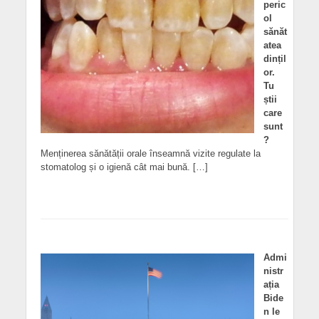
peric
ol
sănăt
atea
dințil
or.
Tu
știi
care
sunt
?
Menținerea sănătății orale înseamnă vizite regulate la
stomatolog și o igienă cât mai bună. […]
Admi
nistr
ația
Bide
n le