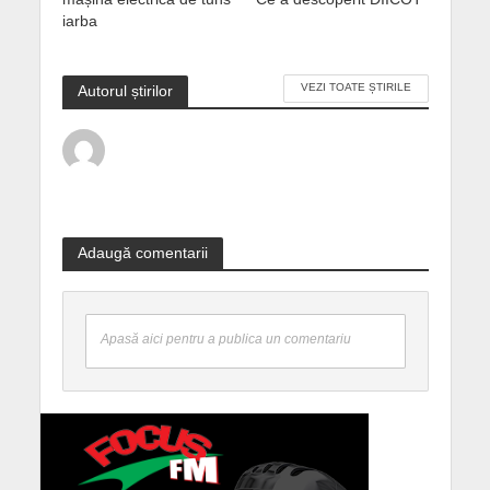
iarba
VEZI TOATE ȘTIRILE
Autorul știrilor
Adaugă comentarii
Apasă aici pentru a publica un comentariu