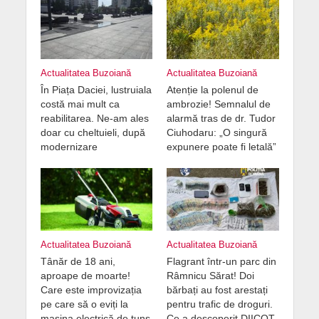
Actualitatea Buzoiană
Actualitatea Buzoiană
În Piața Daciei, lustruiala
Atenție la polenul de
costă mai mult ca
ambrozie! Semnalul de
reabilitarea. Ne-am ales
alarmă tras de dr. Tudor
doar cu cheltuieli, după
Ciuhodaru: „O singură
modernizare
expunere poate fi letală”
Actualitatea Buzoiană
Actualitatea Buzoiană
Tânăr de 18 ani,
Flagrant într-un parc din
aproape de moarte!
Râmnicu Sărat! Doi
Care este improvizația
bărbați au fost arestați
pe care să o eviți la
pentru trafic de droguri.
mașina electrică de tuns
Ce a descoperit DIICOT