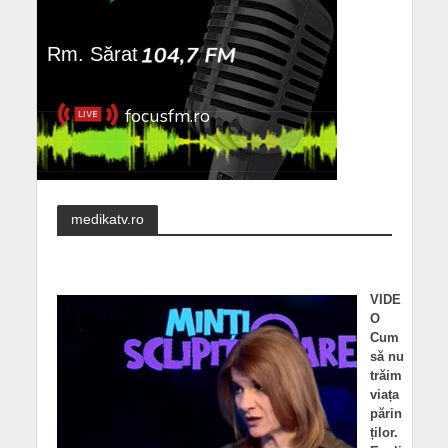
medikatv.ro
VIDE
O
Cum
să nu
trăim
viața
părin
ților.