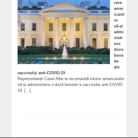
cere
amer
icanil
or
să-și
admi
nistr
eze
doze
boos
ter
ale
vaccinului anti-COVID-19
Reprezentanții Casei Albe le recomandă tuturor americanilor
să-și administreze o doză booster a vaccinului anti-COVID-
19, […]