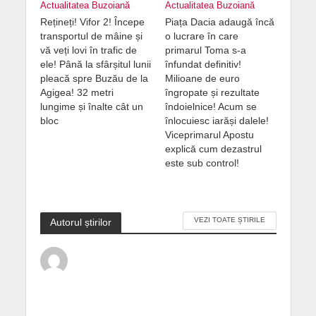
Actualitatea Buzoiană
Actualitatea Buzoiană
Rețineți! Vifor 2! Începe
Piața Dacia adaugă încă
transportul de mâine și
o lucrare în care
vă veți lovi în trafic de
primarul Toma s-a
ele! Până la sfârșitul lunii
înfundat definitiv!
pleacă spre Buzău de la
Milioane de euro
Agigea! 32 metri
îngropate și rezultate
lungime și înalte cât un
îndoielnice! Acum se
bloc
înlocuiesc iarăși dalele!
Viceprimarul Apostu
explică cum dezastrul
este sub control!
VEZI TOATE ȘTIRILE
Autorul știrilor