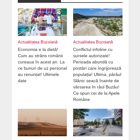
Actualitatea Buzoiană
Actualitatea Buzoiană
Economia e la dietă!
Conflictul infoline cu
Cum au strâns românii
sursele autorizate!
cureaua în acest an. La
Perioada abundă cu
ce bunuri de uz personal
postări care îngrijorează
au renunțat! Ultimele
populația! Ultima, pârâul
date
Slănic seacă înainte de
vărsarea în râul Buzău!
Ce spun cei de la Apele
Române