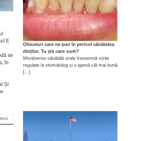
ul
ău! E
Obiceiuri care ne pun în pericol sănătatea
dinților. Tu știi care sunt?
odă se
Menținerea sănătății orale înseamnă vizite
, în
regulate la stomatolog și o igienă cât mai bună.
[…]
! Și
me
IRILE