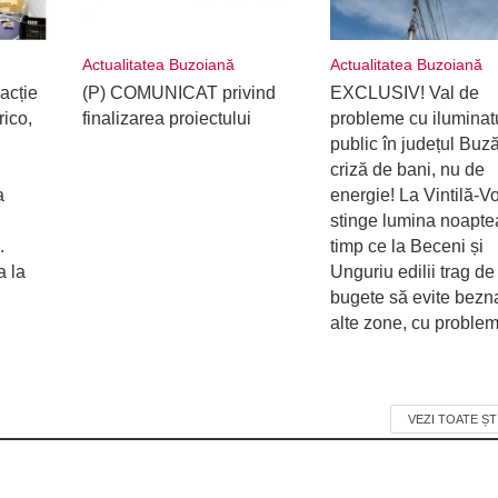
Actualitatea Buzoiană
Actualitatea Buzoiană
acție
(P) COMUNICAT privind
EXCLUSIV! Val de
rico,
finalizarea proiectului
probleme cu iluminat
public în județul Buz
criză de bani, nu de
a
energie! La Vintilă-V
stinge lumina noaptea
.
timp ce la Beceni și
a la
Unguriu edilii trag de
bugete să evite bezna
alte zone, cu proble
VEZI TOATE ȘT