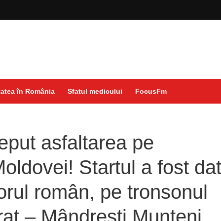
atea în România
Sfatul medicului
FocusFm
ceput asfaltarea pe
oldovei! Startul a fost da
orul român, pe tronsonul
at – Mândrești Munteni