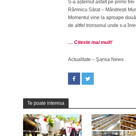
S-a așternut asfalt pe primii tre
Râmnicu Sărat – Mândrești Munt
Momentul vine la aproape două l
de altfel tronsonul unde s-a înre
… Citeste mai mult!
Actualitate – Şansa News
Te poate interesa