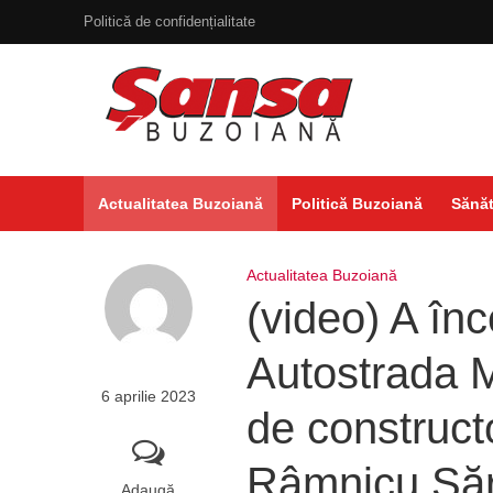
Politică de confidențialitate
Actualitatea Buzoiană
Politică Buzoiană
Sănăt
Actualitatea Buzoiană
(video) A în
Autostrada M
6 aprilie 2023
de construct
Râmnicu Săr
Adaugă