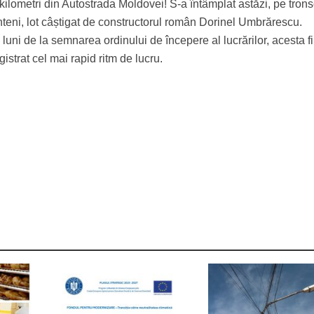
i kilometri din Autostrada Moldovei! S-a întâmplat astăzi, pe tron
eni, lot câștigat de constructorul român Dorinel Umbrărescu.
uni de la semnarea ordinului de începere al lucrărilor, acesta f
gistrat cel mai rapid ritm de lucru.