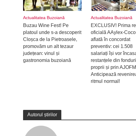
Actualitatea Buzoiană
Actualitatea Buzoiană
Buzau Wine Fest! Pe
EXCLUSIV! Prima re
platoul unde s-a descoperit
oficială AAylex-Coco
Cloșca de la Pietroasele,
aflată în concordat
promovăm un alt tezaur
preventiv: cei 1.508
județean: vinul și
salariați își vor încas
gastronomia buzoiană
restanțele din fonduri
proprii și prin AJOFM
Anticipează revenire
ritmul normal!
Autorul știrilor