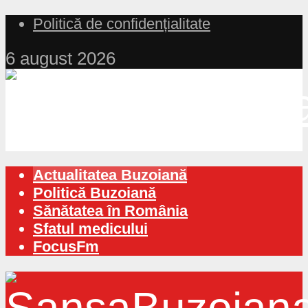
Politică de confidențialitate
6 august 2026
Actualitatea Buzoiană
Politică Buzoiană
Sănătatea în România
Sfatul medicului
FocusFm