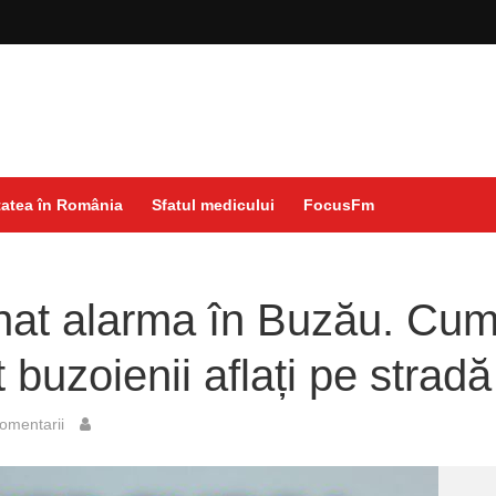
atea în România
Sfatul medicului
FocusFm
unat alarma în Buzău. Cu
 buzoienii aflați pe stradă
omentarii