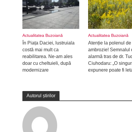
Actualitatea Buzoiană
Actualitatea Buzoiană
În Piața Daciei, lustruiala
Atenție la polenul de
costă mai mult ca
ambrozie! Semnalul 
reabilitarea. Ne-am ales
alarmă tras de dr. Tu
doar cu cheltuieli, după
Ciuhodaru: „O singu
modernizare
expunere poate fi let
Autorul știrilor