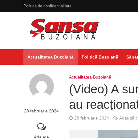
Politică de confidențialitate
Actualitatea Buzoiană
Politică Buzoiană
Sănăt
Actualitatea Buzoiană
(Video) A s
au reacționat
28 februarie 2024
28 februarie 2024
Adaugă c
Adaugă