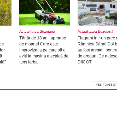
Actualitatea Buzoiană
Actualitatea Buzoiană
Tânăr de 18 ani, aproape
Flagrant într-un parc 
de
de moarte! Care este
Râmnicu Sărat! Doi b
dor
improvizația pe care să o
au fost arestați pentru
ră
eviți la mașina electrică de
de droguri. Ce a desc
ală”
tuns iarba
DIICOT
VEZI TOATE ȘT