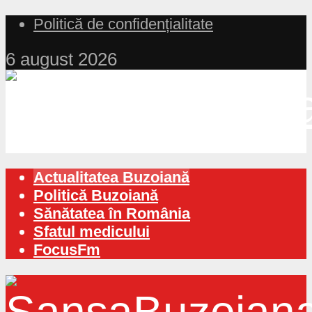
Politică de confidențialitate
6 august 2026
Actualitatea Buzoiană
Politică Buzoiană
Sănătatea în România
Sfatul medicului
FocusFm