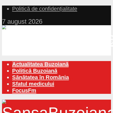
Politică de confidențialitate
7 august 2026
Actualitatea Buzoiană
Politică Buzoiană
Sănătatea în România
Sfatul medicului
FocusFm