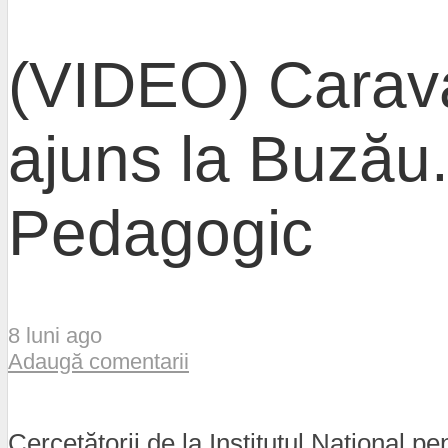
(VIDEO) Caravan
ajuns la Buzău.
Pedagogic
8 luni ago
Adaugă comentarii
Cercetătorii de la Institutul Național p