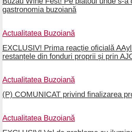
Buzau Wine Fest! Pe platoul unde s-a d
gastronomia buzoiană
Actualitatea Buzoiană
EXCLUSIV! Prima reacție oficială AAylex
restanțele din fonduri proprii și prin 
Actualitatea Buzoiană
(P) COMUNICAT privind finalizarea pro
Actualitatea Buzoiană