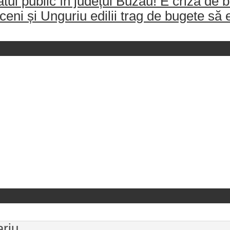
l public în județul Buzău! E criză de b
ceni și Unguriu edilii trag de bugete să
ariu