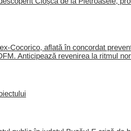
escoperit Cloșca de la Pietroasele, pro
-Cocorico, aflată în concordat preventiv
AJOFM. Anticipează revenirea la ritmul no
iectului