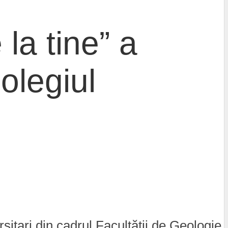
la tine” a
olegiul
rsitari din cadrul Facultății de Geologie