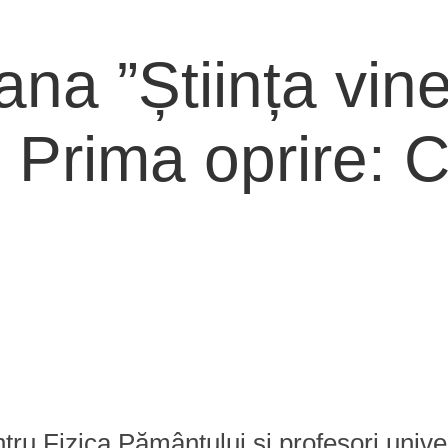
a ”Știința vine 
 Prima oprire: C
entru Fizica Pământului și profesori unive