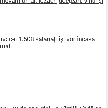
movăm un alt tezaur județean: vinul și
: cei 1.508 salariați își vor încasa
rmal!