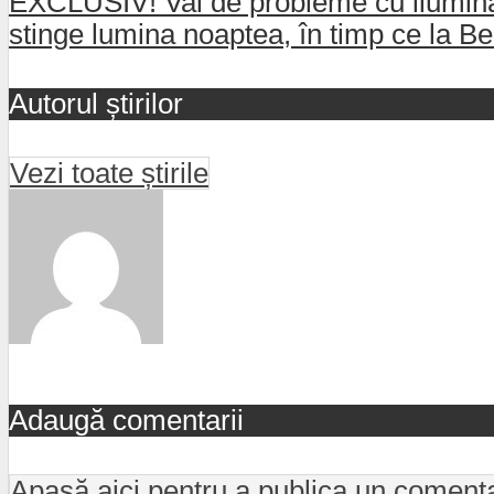
EXCLUSIV! Val de probleme cu iluminatu
stinge lumina noaptea, în timp ce la Be
Autorul știrilor
Vezi toate știrile
Adaugă comentarii
Apasă aici pentru a publica un coment