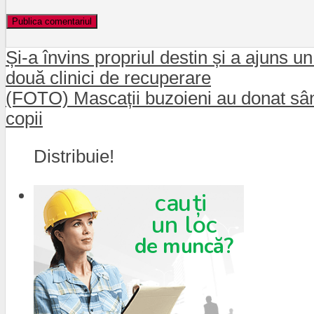
Și-a învins propriul destin și a ajuns 
două clinici de recuperare
(FOTO) Mascații buzoieni au donat sâng
copii
Distribuie!