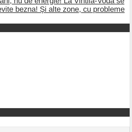
ani, nu de energie! La Vintilă-Vodă se
 evite bezna! Și alte zone, cu probleme