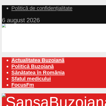
Politică de confidențialitate
6 august 2026
Actualitatea Buzoiană
Politică Buzoiană
Sănătatea în România
Sfatul medicului
FocusFm