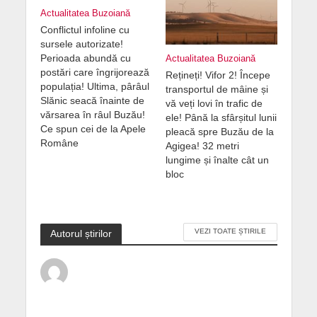
Actualitatea Buzoiană
Conflictul infoline cu
sursele autorizate!
Perioada abundă cu
Actualitatea Buzoiană
postări care îngrijorează
Rețineți! Vifor 2! Începe
populația! Ultima, pârâul
transportul de mâine și
Slănic seacă înainte de
vă veți lovi în trafic de
vărsarea în râul Buzău!
ele! Până la sfârșitul lunii
Ce spun cei de la Apele
pleacă spre Buzău de la
Române
Agigea! 32 metri
lungime și înalte cât un
bloc
VEZI TOATE ȘTIRILE
Autorul știrilor