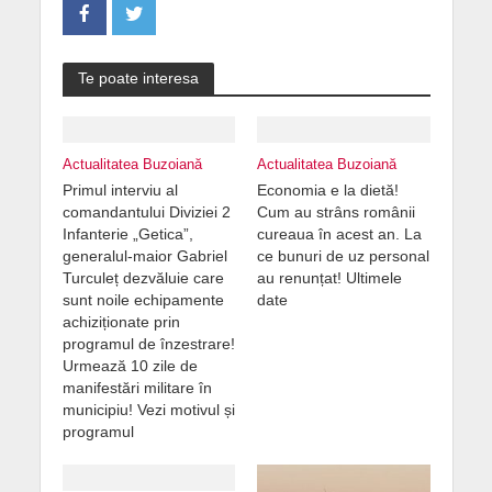
Te poate interesa
Actualitatea Buzoiană
Actualitatea Buzoiană
Primul interviu al
Economia e la dietă!
comandantului Diviziei 2
Cum au strâns românii
Infanterie „Getica”,
cureaua în acest an. La
generalul-maior Gabriel
ce bunuri de uz personal
Turculeț dezvăluie care
au renunțat! Ultimele
sunt noile echipamente
date
achiziționate prin
programul de înzestrare!
Urmează 10 zile de
manifestări militare în
municipiu! Vezi motivul și
programul