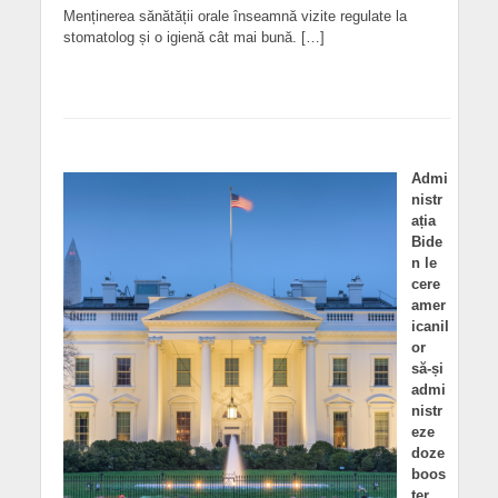
Menținerea sănătății orale înseamnă vizite regulate la
stomatolog și o igienă cât mai bună. […]
Admi
nistr
ația
Bide
n le
cere
amer
icanil
or
să-și
admi
nistr
eze
doze
boos
ter