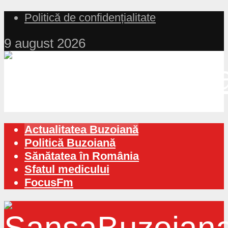
Politică de confidențialitate
9 august 2026
Actualitatea Buzoiană
Politică Buzoiană
Sănătatea în România
Sfatul medicului
FocusFm