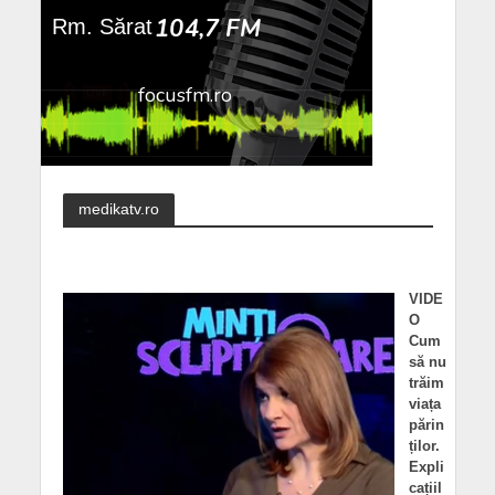
medikatv.ro
VIDE
O
Cum
să nu
trăim
viața
părin
ților.
Expli
cațiil