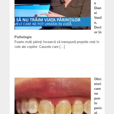
e
Dian
ei
Vasil
e,
Doct
or în
Psihologie
Foarte mulți părinți încearcă să transpună propriile vieți în
cele ale copiilor. Cauzele care […]
Obic
eiuri
care
ne
pun
în
peric
ol