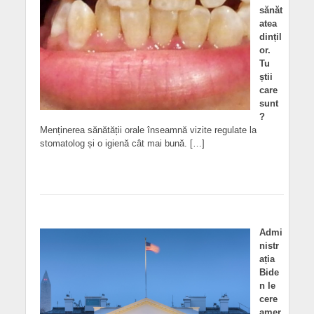
sănăt
atea
dințil
or.
Tu
știi
care
sunt
?
Menținerea sănătății orale înseamnă vizite regulate la
stomatolog și o igienă cât mai bună. […]
Admi
nistr
ația
Bide
n le
cere
amer