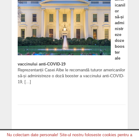
icanil
or
să-și
admi
nistr
eze
doze
boos
ter
ale
vaccinului anti-COVID-19
Reprezentanții Casei Albe le recomandă tuturor americanilor
să-și administreze o doză booster a vaccinului anti-COVID-
19, […]
Nu colectam date personale! Site-ul nostru foloseste cookies pentru a