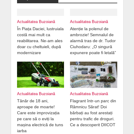
Actualitatea Buzoiană
Actualitatea Buzoiană
În Piața Daciei, lustruiala
Atenție la polenul de
costă mai mult ca
ambrozie! Semnalul de
reabilitarea. Ne-am ales
alarmă tras de dr. Tudor
doar cu cheltuieli, după
Ciuhodaru: „O singură
modernizare
expunere poate fi letală”
Actualitatea Buzoiană
Actualitatea Buzoiană
Tânăr de 18 ani,
Flagrant într-un parc din
aproape de moarte!
Râmnicu Sărat! Doi
Care este improvizația
bărbați au fost arestați
pe care să o eviți la
pentru trafic de droguri.
mașina electrică de tuns
Ce a descoperit DIICOT
iarba