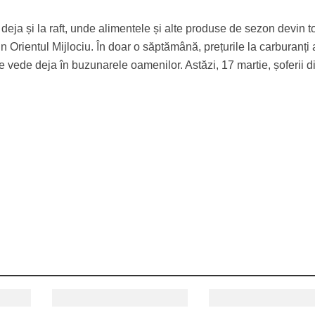
eja și la raft, unde alimentele și alte produse de sezon devin t
n Orientul Mijlociu. În doar o săptămână, prețurile la carburanți
se vede deja în buzunarele oamenilor. Astăzi, 17 martie, șoferii d