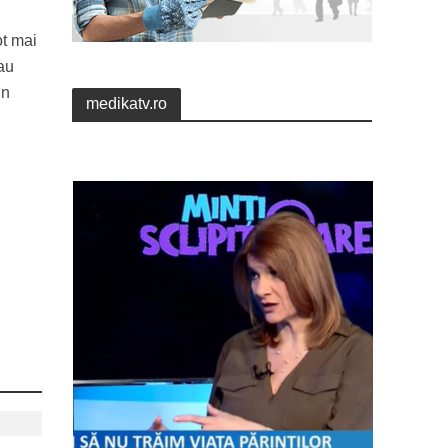
ot mai
 au
in
medikatv.ro