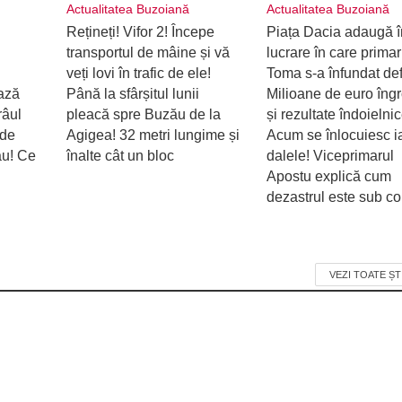
Actualitatea Buzoiană
Actualitatea Buzoiană
Rețineți! Vifor 2! Începe
Piața Dacia adaugă î
transportul de mâine și vă
lucrare în care primar
veți lovi în trafic de ele!
Toma s-a înfundat defi
ează
Până la sfârșitul lunii
Milioane de euro îng
râul
pleacă spre Buzău de la
și rezultate îndoielnic
 de
Agigea! 32 metri lungime și
Acum se înlocuiesc i
ău! Ce
înalte cât un bloc
dalele! Viceprimarul
Apostu explică cum
dezastrul este sub con
VEZI TOATE ȘT