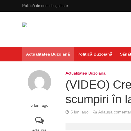
Politică de confidențialitate
Actualitatea Buzoiană
Politică Buzoiană
Sănăt
Actualitatea Buzoiană
(VIDEO) Creș
scumpiri în l
5 luni ago
5 luni ago
Adaugă comentar
Adaugă