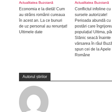
Actualitatea Buzoiană
Actualitatea Buzoiană
Economia e la dietă! Cum
Conflictul infoline cu
au strâns românii cureaua
sursele autorizate!
în acest an. La ce bunuri
Perioada abundă cu
de uz personal au renunțat!
postări care îngrijor
Ultimele date
populația! Ultima, pâ
Slănic seacă înainte
vărsarea în râul Buz
spun cei de la Apele
Române
Autorul știrilor