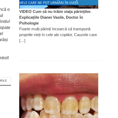
ncă o
VIDEO Cum să nu trăim viața părinților.
ul
Explicațiile Dianei Vasile, Doctor în
nitiv!
Psihologie
ropate
Foarte mulți părinți încearcă să transpună
e!
propriile vieți în cele ale copiilor. Cauzele care
arăși
[…]
trol!
IRILE