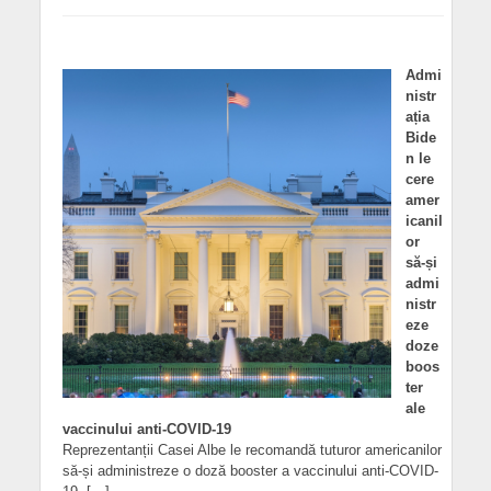
Admi
nistr
ația
Bide
n le
cere
amer
icanil
or
să-și
admi
nistr
eze
doze
boos
ter
ale
vaccinului anti-COVID-19
Reprezentanții Casei Albe le recomandă tuturor americanilor
să-și administreze o doză booster a vaccinului anti-COVID-