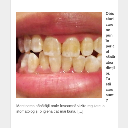
Obic
eiuri
care
ne
pun
în
peric
ol
sănăt
atea
dințil
or.
Tu
știi
care
sunt
?
Menținerea sănătății orale înseamnă vizite regulate la
stomatolog și o igienă cât mai bună. […]