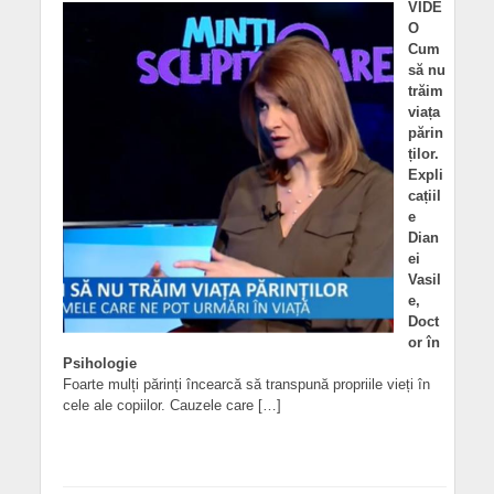
VIDE
O
Cum
să nu
trăim
viața
părin
ților.
Expli
cațiil
e
Dian
ei
Vasil
e,
Doct
or în
Psihologie
Foarte mulți părinți încearcă să transpună propriile vieți în
cele ale copiilor. Cauzele care […]