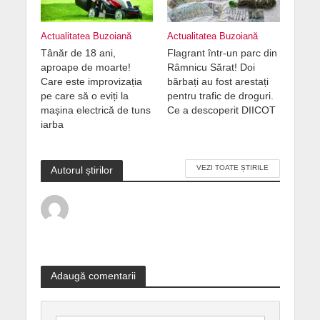
Actualitatea Buzoiană
Actualitatea Buzoiană
Tânăr de 18 ani,
Flagrant într-un parc din
aproape de moarte!
Râmnicu Sărat! Doi
Care este improvizația
bărbați au fost arestați
pe care să o eviți la
pentru trafic de droguri.
mașina electrică de tuns
Ce a descoperit DIICOT
iarba
VEZI TOATE ȘTIRILE
Autorul știrilor
Adaugă comentarii