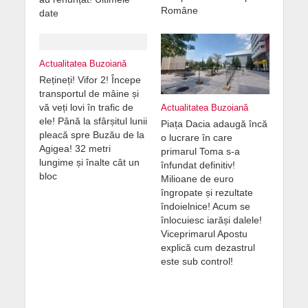
Române
date
Actualitatea Buzoiană
Rețineți! Vifor 2! Începe
transportul de mâine și
vă veți lovi în trafic de
Actualitatea Buzoiană
ele! Până la sfârșitul lunii
Piața Dacia adaugă încă
pleacă spre Buzău de la
o lucrare în care
Agigea! 32 metri
primarul Toma s-a
lungime și înalte cât un
înfundat definitiv!
bloc
Milioane de euro
îngropate și rezultate
îndoielnice! Acum se
înlocuiesc iarăși dalele!
Viceprimarul Apostu
explică cum dezastrul
este sub control!