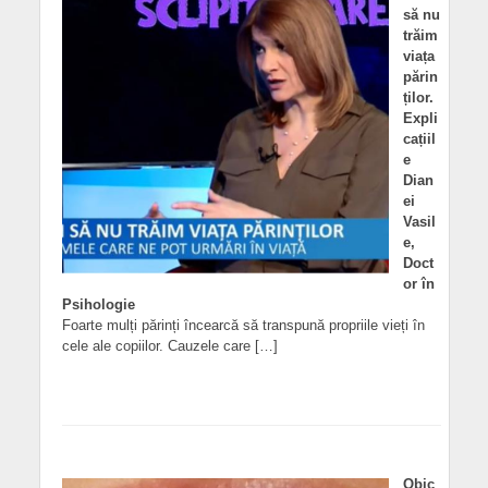
să nu
trăim
viața
părin
ților.
Expli
cațiil
e
Dian
ei
Vasil
e,
Doct
or în
Psihologie
Foarte mulți părinți încearcă să transpună propriile vieți în
cele ale copiilor. Cauzele care […]
Obic