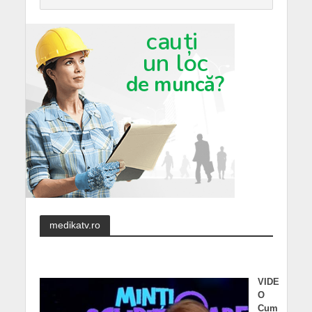
medikatv.ro
VIDE
O
Cum