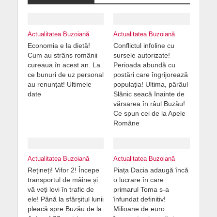
Actualitatea Buzoiană
Actualitatea Buzoiană
Economia e la dietă!
Conflictul infoline cu
Cum au strâns românii
sursele autorizate!
cureaua în acest an. La
Perioada abundă cu
ce bunuri de uz personal
postări care îngrijorează
au renunțat! Ultimele
populația! Ultima, pârâul
date
Slănic seacă înainte de
vărsarea în râul Buzău!
Ce spun cei de la Apele
Române
Actualitatea Buzoiană
Actualitatea Buzoiană
Rețineți! Vifor 2! Începe
Piața Dacia adaugă încă
transportul de mâine și
o lucrare în care
vă veți lovi în trafic de
primarul Toma s-a
ele! Până la sfârșitul lunii
înfundat definitiv!
pleacă spre Buzău de la
Milioane de euro