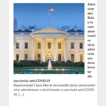
Admi
nistr
ația
Bide
n le
cere
amer
icanil
or
să-și
admi
nistr
eze
doze
boos
ter
ale
vaccinului anti-COVID-19
Reprezentanții Casei Albe le recomandă tuturor americanilor
să-și administreze o doză booster a vaccinului anti-COVID-
19, […]