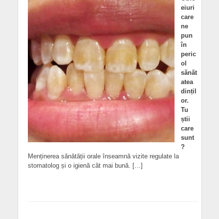
eiuri
care
ne
pun
în
peric
ol
sănăt
atea
dințil
or.
Tu
știi
care
sunt
?
Menținerea sănătății orale înseamnă vizite regulate la
stomatolog și o igienă cât mai bună. […]