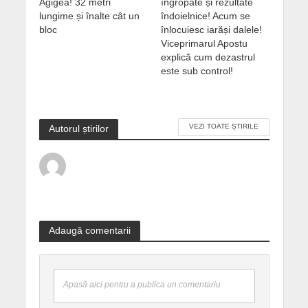
Agigea! 32 metri
îngropate și rezultate
lungime și înalte cât un
îndoielnice! Acum se
bloc
înlocuiesc iarăși dalele!
Viceprimarul Apostu
explică cum dezastrul
este sub control!
VEZI TOATE ȘTIRILE
Autorul știrilor
Adaugă comentarii
Apasă aici pentru a publica un comentariu