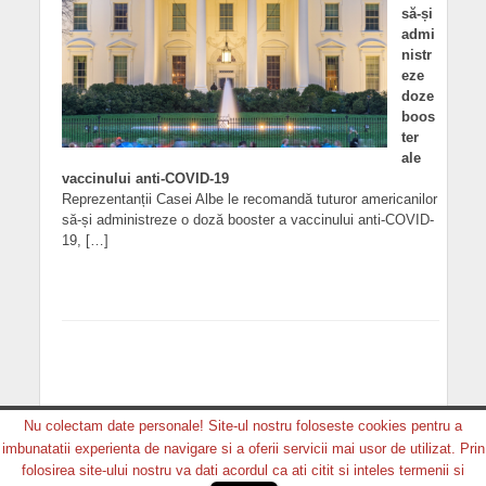
să-și
admi
nistr
eze
doze
boos
ter
ale
vaccinului anti-COVID-19
Reprezentanții Casei Albe le recomandă tuturor americanilor
să-și administreze o doză booster a vaccinului anti-COVID-
19, […]
Nu colectam date personale! Site-ul nostru foloseste cookies pentru a
imbunatatii experienta de navigare si a oferii servicii mai usor de utilizat. Prin
Copyright © 2026. MEDIA GRUP PRODUCTION. Toate
folosirea site-ului nostru va dati acordul ca ati citit si inteles termenii si
drepturile rezervate.