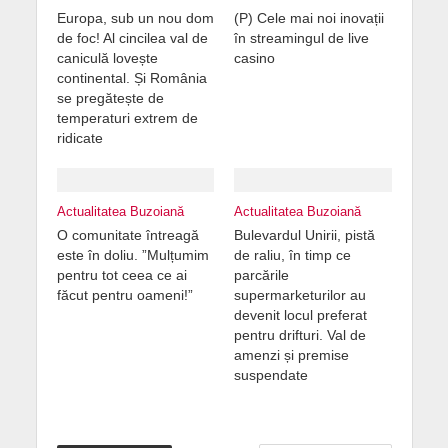
Europa, sub un nou dom
(P) Cele mai noi inovații
de foc! Al cincilea val de
în streamingul de live
caniculă lovește
casino
continental. Și România
se pregătește de
temperaturi extrem de
ridicate
Actualitatea Buzoiană
Actualitatea Buzoiană
O comunitate întreagă
Bulevardul Unirii, pistă
este în doliu. ”Mulțumim
de raliu, în timp ce
pentru tot ceea ce ai
parcările
făcut pentru oameni!”
supermarketurilor au
devenit locul preferat
pentru drifturi. Val de
amenzi și premise
suspendate