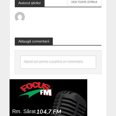
VEZI TOATE ȘTIRILE
Autorul știrilor
Adaugă comentarii
Apasă aici pentru a publica un comentariu