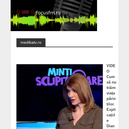
medikatv.ro
VIDE
O
Cum
să nu
trăim
viața
părin
ților.
Expli
cațiil
e
Dian