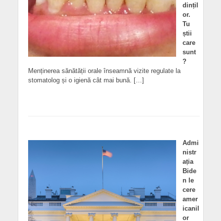
dințil
or.
Tu
știi
care
sunt
?
Menținerea sănătății orale înseamnă vizite regulate la
stomatolog și o igienă cât mai bună. […]
Admi
nistr
ația
Bide
n le
cere
amer
icanil
or