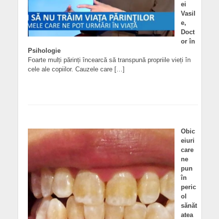
ei
Vasil
e,
Doct
or în
Psihologie
Foarte mulți părinți încearcă să transpună propriile vieți în
cele ale copiilor. Cauzele care […]
Obic
eiuri
care
ne
pun
în
peric
ol
sănăt
atea