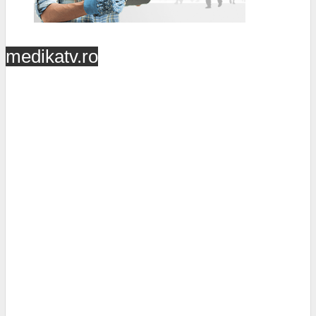
medikatv.ro