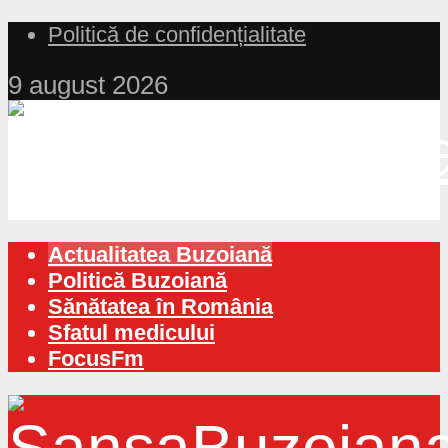
Politică de confidențialitate
9 august 2026
Actualitatea Buzoiană
Politică Buzoiană
Sănătatea în România
Sfatul medicului
FocusFm