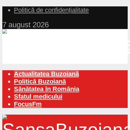
Politică de confidențialitate
7 august 2026
Actualitatea Buzoiană
Politică Buzoiană
Sănătatea în România
Sfatul medicului
FocusFm