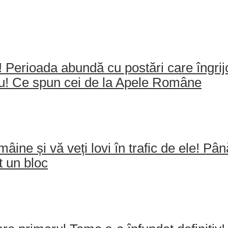
e! Perioada abundă cu postări care îngri
ău! Ce spun cei de la Apele Române
mâine și vă veți lovi în trafic de ele! Pâ
t un bloc