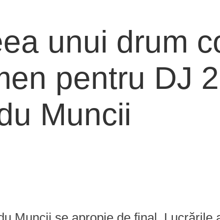
a unui drum cons
ermen pentru DJ 
du Muncii
uncii se apropie de final. Lucrările au