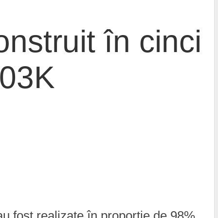
truit în cinci
203K
 fost realizate în proporție de 98%,