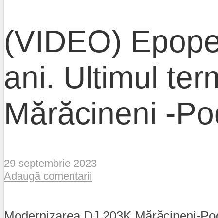
(VIDEO) Epopee
ani. Ultimul t
Mărăcineni -Po
29 septembrie 2023
Adaugă comentarii
Modernizarea DJ 203K Mărăcineni-Podu M