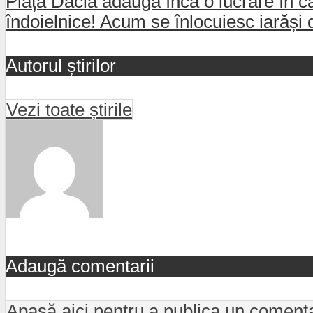
Piața Dacia adaugă încă o lucrare în ca
îndoielnice! Acum se înlocuiesc iarăși 
Autorul știrilor
Vezi toate știrile
Adaugă comentarii
Apasă aici pentru a publica un coment