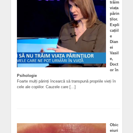
trăim
viața
părin
ților.
Expli
cațiil
e
Dian
ei
Vasil
e,
Doct
or în
Psihologie
Foarte mulți părinți încearcă să transpună propriile vieți în
cele ale copiilor. Cauzele care […]
Obic
eiuri