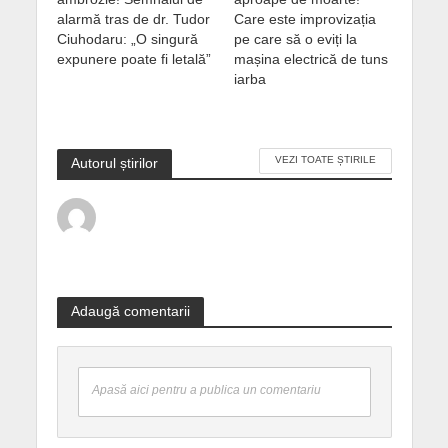
alarmă tras de dr. Tudor
Care este improvizația
Ciuhodaru: „O singură
pe care să o eviți la
expunere poate fi letală”
mașina electrică de tuns
iarba
VEZI TOATE ȘTIRILE
Autorul știrilor
Adaugă comentarii
Apasă aici pentru a publica un comentariu