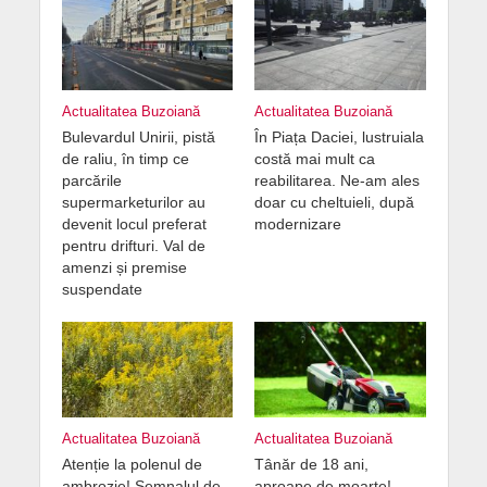
Actualitatea Buzoiană
Actualitatea Buzoiană
Bulevardul Unirii, pistă
În Piața Daciei, lustruiala
de raliu, în timp ce
costă mai mult ca
parcările
reabilitarea. Ne-am ales
supermarketurilor au
doar cu cheltuieli, după
devenit locul preferat
modernizare
pentru drifturi. Val de
amenzi și premise
suspendate
Actualitatea Buzoiană
Actualitatea Buzoiană
Atenție la polenul de
Tânăr de 18 ani,
ambrozie! Semnalul de
aproape de moarte!