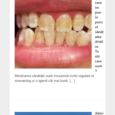
care
ne
pun
în
peric
ol
sănăt
atea
dințil
or.
Tu
știi
care
sunt
?
Menținerea sănătății orale înseamnă vizite regulate la
stomatolog și o igienă cât mai bună. […]
Admi