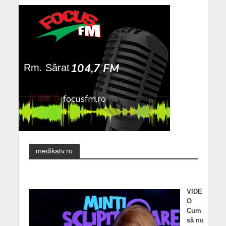
medikatv.ro
VIDE
O
Cum
să nu