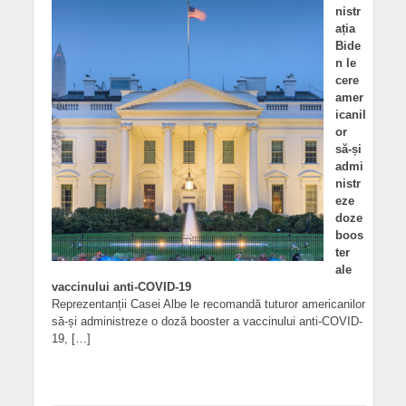
nistr
ația
Bide
n le
cere
amer
icanil
or
să-și
admi
nistr
eze
doze
boos
ter
ale
vaccinului anti-COVID-19
Reprezentanții Casei Albe le recomandă tuturor americanilor
să-și administreze o doză booster a vaccinului anti-COVID-
19, […]