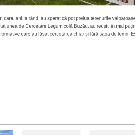
ri care, ani la rând, au sperat că pot prelua terenurile valoaroas
 Stațiunea de Cercetare Legumicolă Buzău, au reușit, în mai puți
normative care au lăsat cercetarea chiar și fără sapa de lemn. E