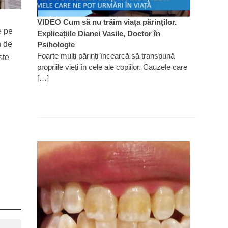
VIDEO Cum să nu trăim viața părinților.
e pe
Explicațiile Dianei Vasile, Doctor în
n de
Psihologie
Foarte mulți părinți încearcă să transpună
ste
propriile vieți în cele ale copiilor. Cauzele care
[…]