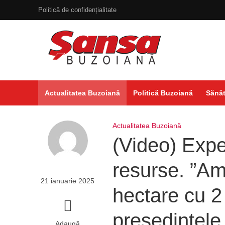
Politică de confidențialitate
Actualitatea Buzoiană
Politică Buzoiană
Sănăt
Actualitatea Buzoiană
(Video) Expe
resurse. ”Am
21 ianuarie 2025
hectare cu 2 
președintele 
Adaugă