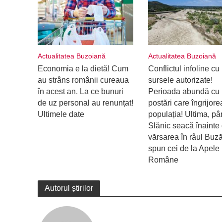
Actualitatea Buzoiană
Actualitatea Buzoiană
Economia e la dietă! Cum
Conflictul infoline cu
au strâns românii cureaua
sursele autorizate!
în acest an. La ce bunuri
Perioada abundă cu
de uz personal au renunțat!
postări care îngrijor
Ultimele date
populația! Ultima, pâ
Slănic seacă înainte
vărsarea în râul Buz
spun cei de la Apele
Române
Autorul știrilor