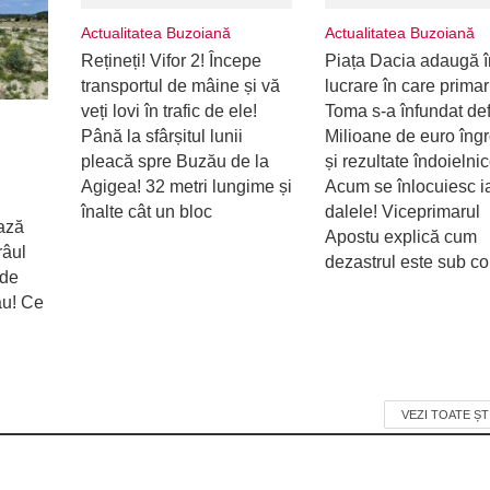
Actualitatea Buzoiană
Actualitatea Buzoiană
Rețineți! Vifor 2! Începe
Piața Dacia adaugă î
transportul de mâine și vă
lucrare în care primar
veți lovi în trafic de ele!
Toma s-a înfundat defi
Până la sfârșitul lunii
Milioane de euro îng
pleacă spre Buzău de la
și rezultate îndoielnic
Agigea! 32 metri lungime și
Acum se înlocuiesc i
înalte cât un bloc
dalele! Viceprimarul
ează
Apostu explică cum
râul
dezastrul este sub con
 de
ău! Ce
VEZI TOATE ȘT