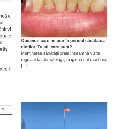
ncă o
ul
nitiv!
ropate
Obiceiuri care ne pun în pericol sănătatea
e!
dinților. Tu știi care sunt?
arăși
Menținerea sănătății orale înseamnă vizite
regulate la stomatolog și o igienă cât mai bună.
[…]
trol!
IRILE