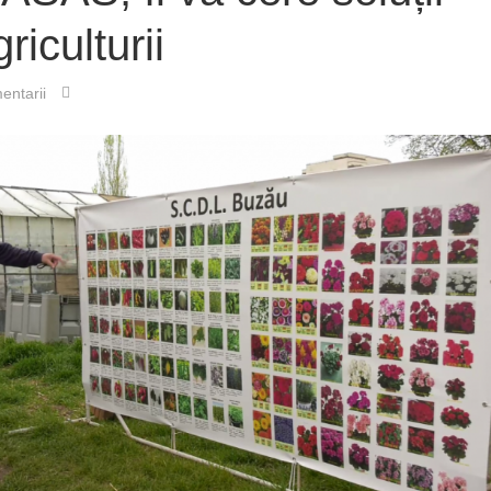
riculturii
entarii