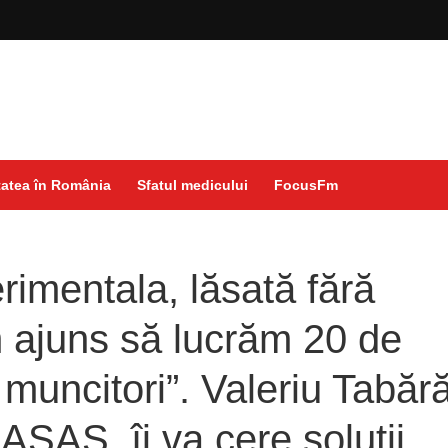
atea în România
Sfatul medicului
FocusFm
rimentala, lăsată fără
 ajuns să lucrăm 20 de
muncitori”. Valeriu Tabără
ASAS, îi va cere soluții