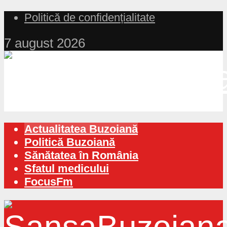
Politică de confidențialitate
7 august 2026
Actualitatea Buzoiană
Politică Buzoiană
Sănătatea în România
Sfatul medicului
FocusFm