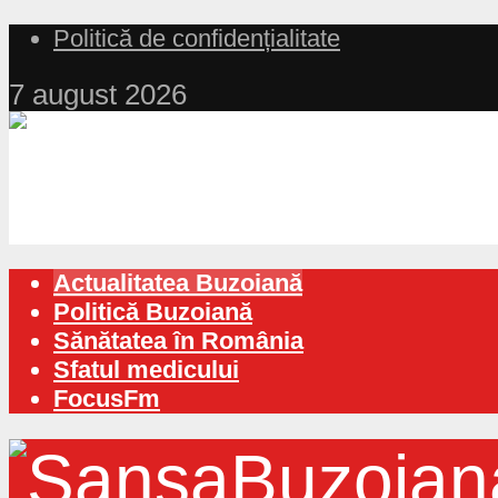
Politică de confidențialitate
7 august 2026
Actualitatea Buzoiană
Politică Buzoiană
Sănătatea în România
Sfatul medicului
FocusFm