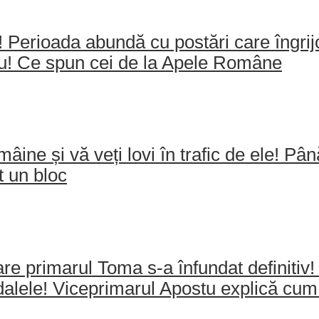
e! Perioada abundă cu postări care îngri
ău! Ce spun cei de la Apele Române
mâine și vă veți lovi în trafic de ele! Pâ
t un bloc
re primarul Toma s-a înfundat definitiv!
dalele! Viceprimarul Apostu explică cum 