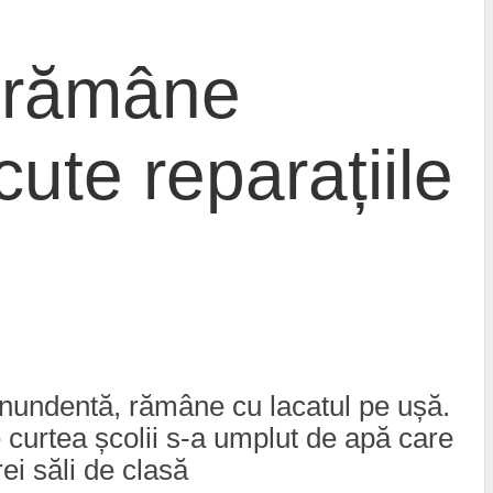
a rămâne
cute reparațiile
 anundentă, rămâne cu lacatul pe ușă.
e curtea școlii s-a umplut de apă care
rei săli de clasă