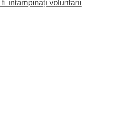
fi întâmpinați voluntarii