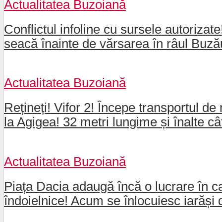
Actualitatea Buzoiană
Conflictul infoline cu sursele autorizat
seacă înainte de vărsarea în râul Buz
Actualitatea Buzoiană
Rețineți! Vifor 2! Începe transportul de 
la Agigea! 32 metri lungime și înalte câ
Actualitatea Buzoiană
Piața Dacia adaugă încă o lucrare în ca
îndoielnice! Acum se înlocuiesc iarăși 