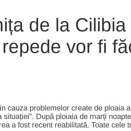
ța de la Cilibi
repede vor fi fă
 din cauza problemelor create de ploaia
 situației”. După ploiaia de marți noapt
irea a fost recent reabilitată. Toate cele t