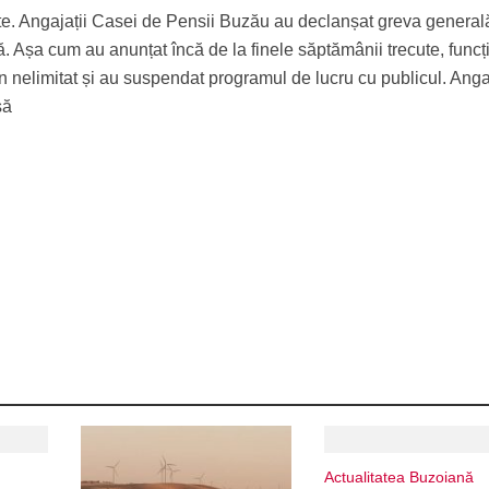
e. Angajații Casei de Pensii Buzău au declanșat greva generală
țară. Așa cum au anunțat încă de la finele săptămânii trecute, funcț
en nelimitat și au suspendat programul de lucru cu publicul. Angaj
să
Actualitatea Buzoiană