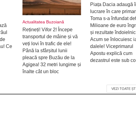
Piața Dacia adaugă î
lucrare în care primar
Toma s-a înfundat defi
Actualitatea Buzoiană
ează
Milioane de euro îng
Rețineți! Vifor 2! Începe
râul
și rezultate îndoielnic
transportul de mâine și vă
 de
Acum se înlocuiesc i
veți lovi în trafic de ele!
ău! Ce
dalele! Viceprimarul
Până la sfârșitul lunii
Apostu explică cum
pleacă spre Buzău de la
dezastrul este sub con
Agigea! 32 metri lungime și
înalte cât un bloc
VEZI TOATE ȘT