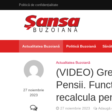
Politică de confidențialitate
Actualitatea Buzoiană
Politică Buzoiană
Sănăt
Actualitatea Buzoiană
(VIDEO) Gre
Pensii. Func
27 noiembrie
recalcula pen
2023
27 noiembrie 2023
Adaugă 