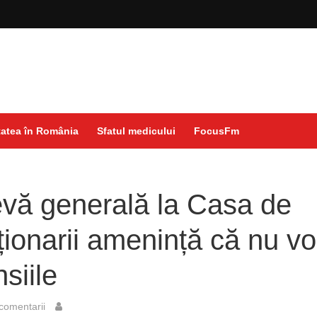
atea în România
Sfatul medicului
FocusFm
vă generală la Casa de
ționarii amenință că nu vo
siile
comentarii