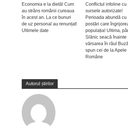
Economia e la dietă! Cum
Conflictul infoline cu
au strâns românii cureaua
sursele autorizate!
în acest an. La ce bunuri
Perioada abundă cu
de uz personal au renunțat!
postări care îngrijor
Ultimele date
populația! Ultima, pâ
Slănic seacă înainte
vărsarea în râul Buz
spun cei de la Apele
Române
Autorul știrilor