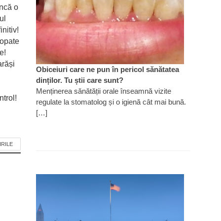
ncă o
ul
nitiv!
ropate
e!
arăși
Obiceiuri care ne pun în pericol sănătatea
dinților. Tu știi care sunt?
Menținerea sănătății orale înseamnă vizite
trol!
regulate la stomatolog și o igienă cât mai bună.
[…]
IRILE