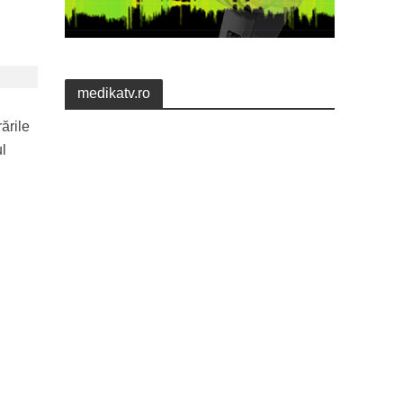
medikatv.ro
ările
ul