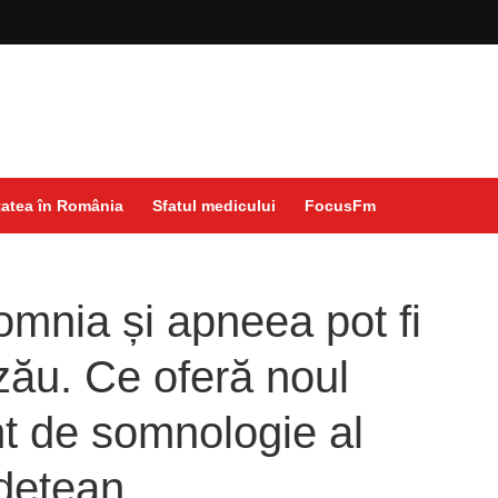
atea în România
Sfatul medicului
FocusFm
mnia și apneea pot fi
uzău. Ce oferă noul
t de somnologie al
udețean