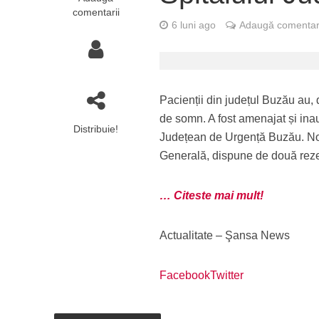
comentarii
6 luni ago
Adaugă comentar
Pacienții din județul Buzău au, 
de somn. A fost amenajat și ina
Distribuie!
Județean de Urgență Buzău. Nou
Generală, dispune de două rezer
… Citeste mai mult!
Actualitate – Şansa News
Facebook
Twitter