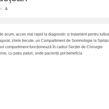
ii
de acum, acces mai rapid la diagnostic și tratament pentru tulbur
ugurat, zilele trecute, un Compartiment de Somnologie la Spital
l compartiment funcționează în cadrul Secției de Chirurgie
ve, cu patru paturi, unde pacienții pot beneficia