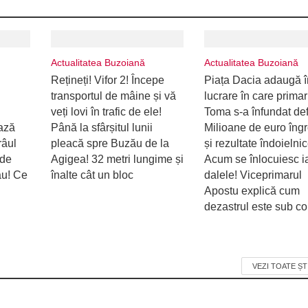
Actualitatea Buzoiană
Actualitatea Buzoiană
Rețineți! Vifor 2! Începe
Piața Dacia adaugă î
transportul de mâine și vă
lucrare în care primar
veți lovi în trafic de ele!
Toma s-a înfundat defi
ează
Până la sfârșitul lunii
Milioane de euro îng
râul
pleacă spre Buzău de la
și rezultate îndoielnic
 de
Agigea! 32 metri lungime și
Acum se înlocuiesc i
ău! Ce
înalte cât un bloc
dalele! Viceprimarul
Apostu explică cum
dezastrul este sub con
VEZI TOATE ȘT