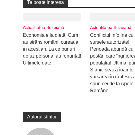
Te poate interesa
Actualitatea Buzoiană
Actualitatea Buzoiană
Economia e la dietă! Cum
Conflictul infoline cu
au strâns românii cureaua
sursele autorizate!
în acest an. La ce bunuri
Perioada abundă cu
de uz personal au renunțat!
postări care îngrijor
Ultimele date
populația! Ultima, pâ
Slănic seacă înainte
vărsarea în râul Buz
spun cei de la Apele
Române
Autorul știrilor