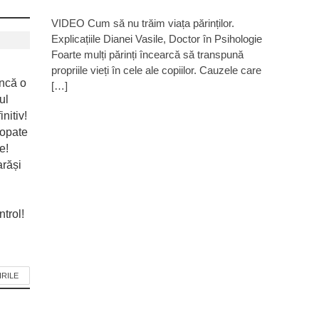
VIDEO Cum să nu trăim viața părinților.
Explicațiile Dianei Vasile, Doctor în Psihologie
Foarte mulți părinți încearcă să transpună
propriile vieți în cele ale copiilor. Cauzele care
ncă o
[…]
ul
nitiv!
ropate
e!
arăși
trol!
IRILE