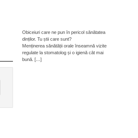
Obiceiuri care ne pun în pericol sănătatea
dinților. Tu știi care sunt?
Menținerea sănătății orale înseamnă vizite
regulate la stomatolog și o igienă cât mai
bună. […]