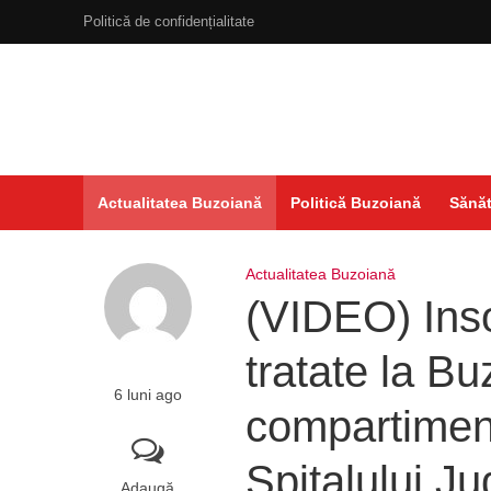
Politică de confidențialitate
Actualitatea Buzoiană
Politică Buzoiană
Sănăt
Actualitatea Buzoiană
(VIDEO) Inso
tratate la B
6 luni ago
compartimen
Spitalului J
Adaugă