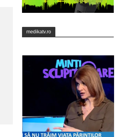
medikatv.ro