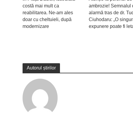
costă mai mult ca
ambrozie! Semnalul 
reabilitarea. Ne-am ales
alarmă tras de dr. Tu
doar cu cheltuieli, după
Ciuhodaru: „O singu
modernizare
expunere poate fi let
Autorul știrilor