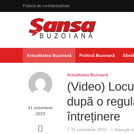
Politică de confidențialitate
Actualitatea Buzoiană
Politică Buzoiană
Sănăt
Actualitatea Buzoiană
(Video) Locur
după o regulă
31 octombrie
întreținere
2023
31 octombrie 2023
Adaugă co