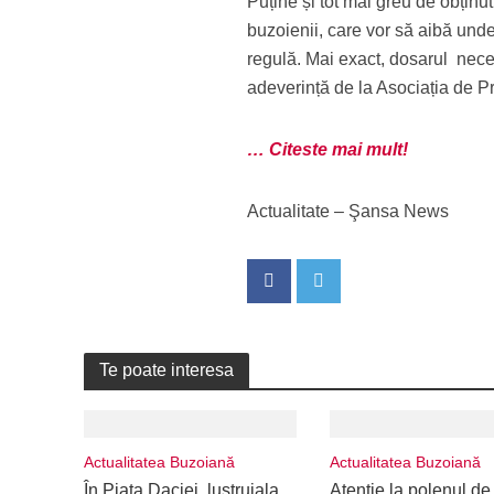
Puține și tot mai greu de obținu
buzoienii, care vor să aibă und
regulă. Mai exact, dosarul necesa
adeverință de la Asociația de Pr
… Citeste mai mult!
Actualitate – Şansa News
Te poate interesa
Actualitatea Buzoiană
Actualitatea Buzoiană
În Piața Daciei, lustruiala
Atenție la polenul de