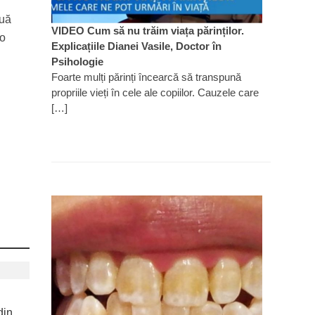
ouă
VIDEO Cum să nu trăim viața părinților.
 o
Explicațiile Dianei Vasile, Doctor în
Psihologie
Foarte mulți părinți încearcă să transpună
propriile vieți în cele ale copiilor. Cauzele care
[…]
din