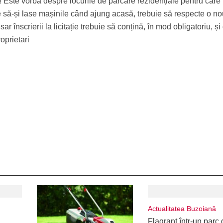
t! Este vorba despre locurile de parcare rezidențiale pentru care
e să-și lase mașinile când ajung acasă, trebuie să respecte o n
r înscrierii la licitație trebuie să conțină, în mod obligatoriu, și
oprietari
Actualitatea Buzoiană
Flagrant într-un parc 