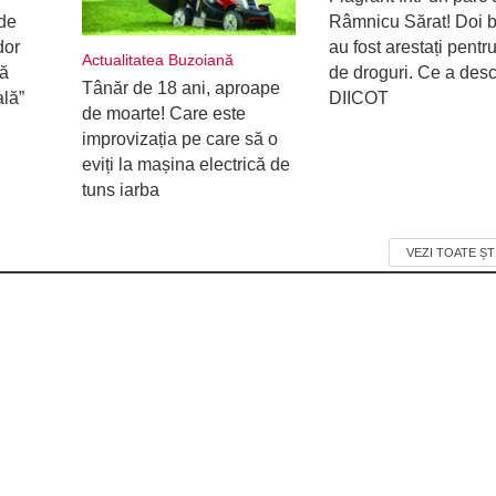
de
Râmnicu Sărat! Doi b
dor
au fost arestați pentru
Actualitatea Buzoiană
ră
de droguri. Ce a desc
Tânăr de 18 ani, aproape
ală”
DIICOT
de moarte! Care este
improvizația pe care să o
eviți la mașina electrică de
tuns iarba
VEZI TOATE ȘT