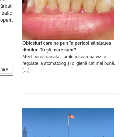
ărbați
 trafic
operit
Obiceiuri care ne pun în pericol sănătatea
dinților. Tu știi care sunt?
Menținerea sănătății orale înseamnă vizite
regulate la stomatolog și o igienă cât mai bună.
[…]
IRILE