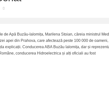
ale de Apă Buzău-Ialomița, Marilena Stoian, căreia ministrul Med
rizei apei din Prahova, care afectează peste 100 000 de oameni, 
 da explicații. Conducerea ABA Buzău Ialomița, dar și reprezenta
omâne, conducerea Hidroelectrica și alți oficiali au fost