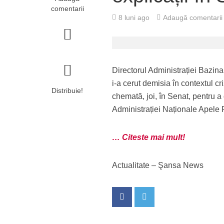
comentarii
8 luni ago
Adaugă comentarii
Directorul Administrației Bazin
i-a cerut demisia în contextul c
Distribuie!
chemată, joi, în Senat, pentru a
Administrației Naționale Apele R
… Citeste mai mult!
Actualitate – Şansa News