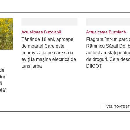
Actualitatea Buzoiană
Actualitatea Buzoiană
Tânăr de 18 ani, aproape
Flagrant într-un parc 
de moarte! Care este
Râmnicu Sărat! Doi b
improvizația pe care să o
au fost arestați pentru
eviți la mașina electrică de
de droguri. Ce a desc
tuns iarba
DIICOT
de
dor
ră
ală”
VEZI TOATE ȘT