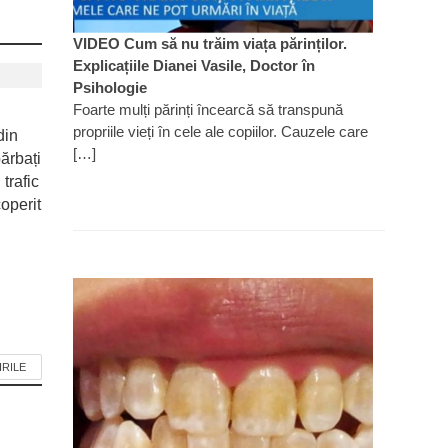
VIDEO Cum să nu trăim viața părinților.
Explicațiile Dianei Vasile, Doctor în
Psihologie
Foarte mulți părinți încearcă să transpună
propriile vieți în cele ale copiilor. Cauzele care
din
[…]
ărbați
 trafic
operit
IRILE