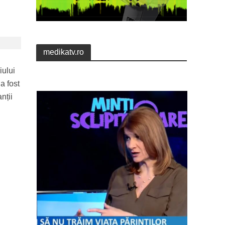
medikatv.ro
iului
a fost
nții