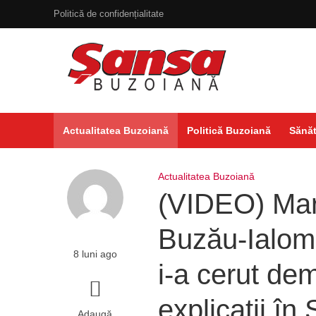
Politică de confidențialitate
Actualitatea Buzoiană
Politică Buzoiană
Sănăt
Actualitatea Buzoiană
(VIDEO) Mar
Buzău-Ialomi
8 luni ago
i-a cerut de
explicații în
Adaugă