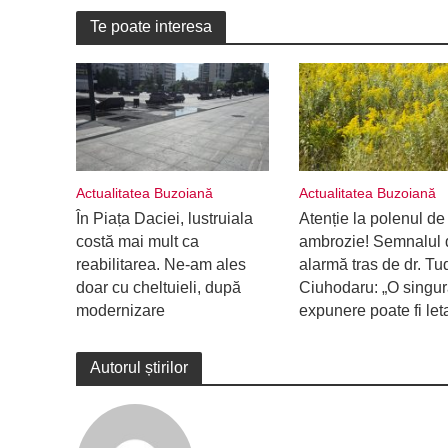
Te poate interesa
Actualitatea Buzoiană
Actualitatea Buzoiană
În Piața Daciei, lustruiala
Atenție la polenul de
costă mai mult ca
ambrozie! Semnalul 
reabilitarea. Ne-am ales
alarmă tras de dr. Tu
doar cu cheltuieli, după
Ciuhodaru: „O singu
modernizare
expunere poate fi let
Autorul știrilor