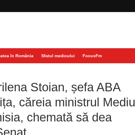
atea în România
Sfatul medicului
FocusFm
ilena Stoian, șefa ABA
ța, căreia ministrul Mediu
misia, chemată să dea
 Senat