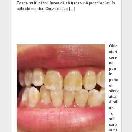
Foarte mulți părinți încearcă să transpună propriile vieți în
cele ale copiilor. Cauzele care […]
Obic
eiuri
care
ne
pun
în
peric
ol
sănăt
atea
dințil
or.
Tu
știi
care
sunt