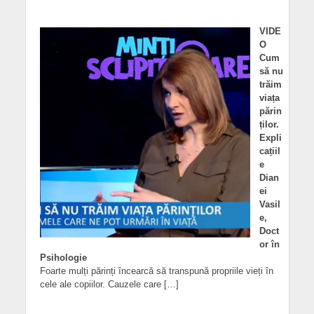
VIDE
O
Cum
să nu
trăim
viața
părin
ților.
Expli
cațiil
e
Dian
ei
Vasil
e,
Doct
or în
Psihologie
Foarte mulți părinți încearcă să transpună propriile vieți în
cele ale copiilor. Cauzele care […]