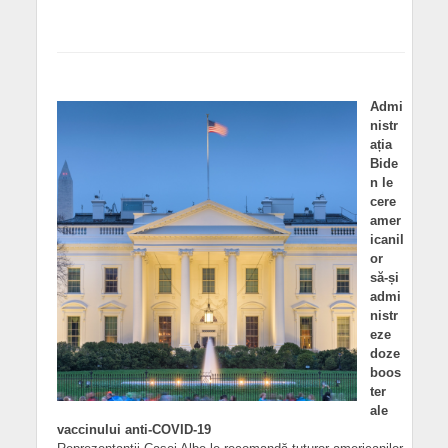
Admi
nistr
ația
Bide
n le
cere
amer
icanil
or
să-și
admi
nistr
eze
doze
boos
ter
ale
vaccinului anti-COVID-19