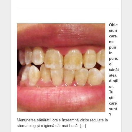
Obic
eiuri
care
ne
pun
în
peric
ol
sănăt
atea
dințil
or.
Tu
știi
care
sunt
?
Menținerea sănătății orale înseamnă vizite regulate la
stomatolog și o igienă cât mai bună. […]