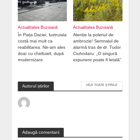
Actualitatea Buzoiană
Actualitatea Buzoiană
În Piața Daciei, lustruiala
Atenție la polenul de
costă mai mult ca
ambrozie! Semnalul de
reabilitarea. Ne-am ales
alarmă tras de dr. Tudor
doar cu cheltuieli, după
Ciuhodaru: „O singură
modernizare
expunere poate fi letală”
VEZI TOATE ȘTIRILE
Autorul știrilor
Adaugă comentarii