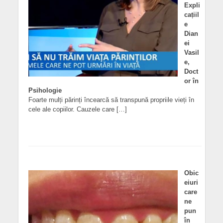
Expli
cațiil
e
Dian
ei
Vasil
e,
Doct
or în
Psihologie
Foarte mulți părinți încearcă să transpună propriile vieți în
cele ale copiilor. Cauzele care […]
Obic
eiuri
care
ne
pun
în