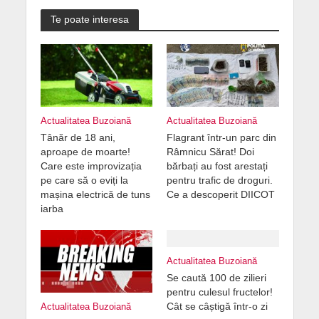
Te poate interesa
Actualitatea Buzoiană
Actualitatea Buzoiană
Tânăr de 18 ani,
Flagrant într-un parc din
aproape de moarte!
Râmnicu Sărat! Doi
Care este improvizația
bărbați au fost arestați
pe care să o eviți la
pentru trafic de droguri.
mașina electrică de tuns
Ce a descoperit DIICOT
iarba
Actualitatea Buzoiană
Se caută 100 de zilieri
pentru culesul fructelor!
Cât se câștigă într-o zi
Actualitatea Buzoiană