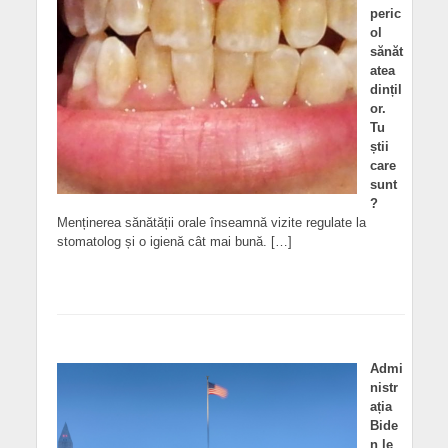
peric
ol
sănăt
atea
dințil
or.
Tu
știi
care
sunt
?
Menținerea sănătății orale înseamnă vizite regulate la
stomatolog și o igienă cât mai bună. […]
Admi
nistr
ația
Bide
n le