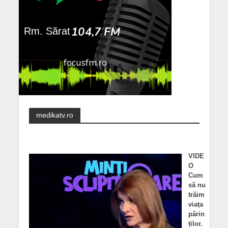
medikatv.ro
VIDE
O
Cum
să nu
trăim
viața
părin
ților.