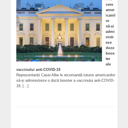
cere
amer
icanil
or
să-și
admi
nistr
eze
doze
boos
ter
ale
vaccinului anti-COVID-19
Reprezentanții Casei Albe le recomandă tuturor americanilor
să-și administreze o doză booster a vaccinului anti-COVID-
19, […]