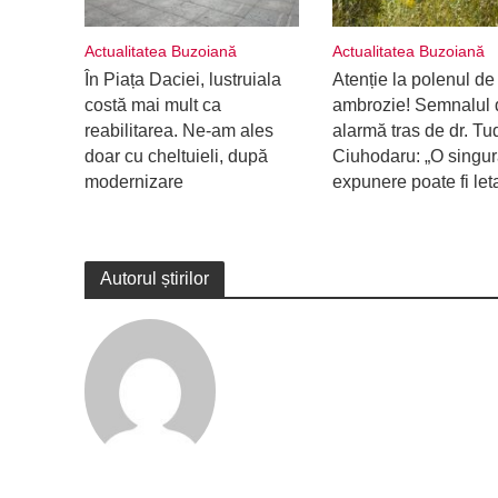
Actualitatea Buzoiană
Actualitatea Buzoiană
În Piața Daciei, lustruiala
Atenție la polenul de
costă mai mult ca
ambrozie! Semnalul 
reabilitarea. Ne-am ales
alarmă tras de dr. Tu
doar cu cheltuieli, după
Ciuhodaru: „O singu
modernizare
expunere poate fi let
Autorul știrilor