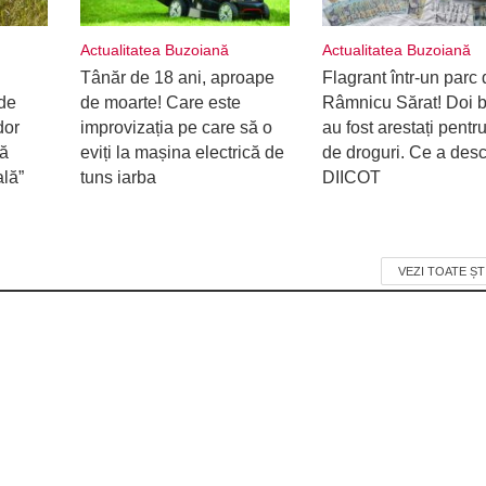
Actualitatea Buzoiană
Actualitatea Buzoiană
Tânăr de 18 ani, aproape
Flagrant într-un parc 
de
de moarte! Care este
Râmnicu Sărat! Doi b
dor
improvizația pe care să o
au fost arestați pentru
ră
eviți la mașina electrică de
de droguri. Ce a desc
ală”
tuns iarba
DIICOT
VEZI TOATE ȘT