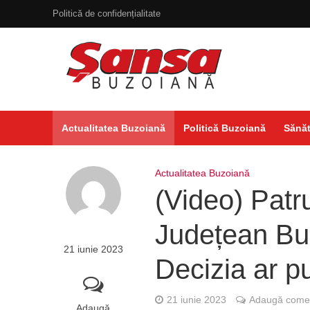
Politică de confidențialitate
Actualitatea Buzoiană
Politică Buzoiană
Sănăt
Actualitatea Buzoiană
(Video) Patru
Județean Buz
21 iunie 2023
Decizia ar put
21 iunie 2023
Adaugă comen
Adaugă