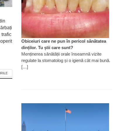
din
ărbați
 trafic
operit
Obiceiuri care ne pun în pericol sănătatea
dinților. Tu știi care sunt?
Menținerea sănătății orale înseamnă vizite
regulate la stomatolog și o igienă cât mai bună.
[…]
IRILE