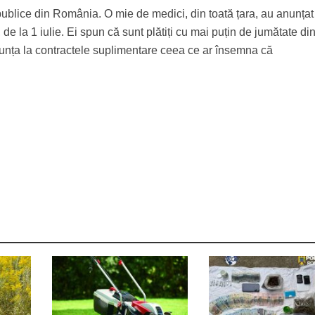
 publice din România. O mie de medici, din toată țara, au anunțat
de la 1 iulie. Ei spun că sunt plătiți cu mai puțin de jumătate din
enunța la contractele suplimentare ceea ce ar însemna că