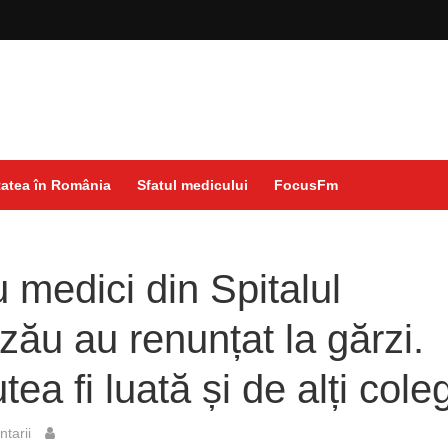
atea în România
Sfatul medicului
FocusFm
 medici din Spitalul
ău au renunțat la gărzi.
ea fi luată și de alți coleg
tarii