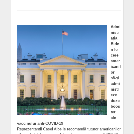
Admi
nistr
ația
Bide
n le
cere
amer
icanil
or
să-și
admi
nistr
eze
doze
boos
ter
ale
vaccinului anti-COVID-19
Reprezentanții Casei Albe le recomandă tuturor americanilor