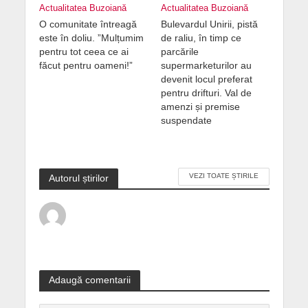
Actualitatea Buzoiană
Actualitatea Buzoiană
O comunitate întreagă
Bulevardul Unirii, pistă
este în doliu. ”Mulțumim
de raliu, în timp ce
pentru tot ceea ce ai
parcările
făcut pentru oameni!”
supermarketurilor au
devenit locul preferat
pentru drifturi. Val de
amenzi și premise
suspendate
VEZI TOATE ȘTIRILE
Autorul știrilor
Adaugă comentarii