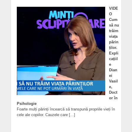
VIDE
O
Cum
să nu
trăim
viața
părin
ților.
Expli
cațiil
e
Dian
ei
Vasil
e,
Doct
or în
Psihologie
Foarte mulți părinți încearcă să transpună propriile vieți în
cele ale copiilor. Cauzele care […]