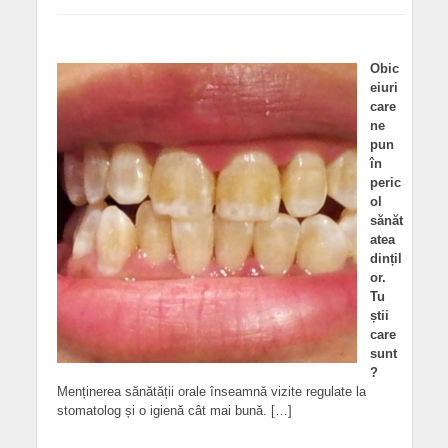
Obic
eiuri
care
ne
pun
în
peric
ol
sănăt
atea
dințil
or.
Tu
știi
care
sunt
?
Menținerea sănătății orale înseamnă vizite regulate la
stomatolog și o igienă cât mai bună. […]