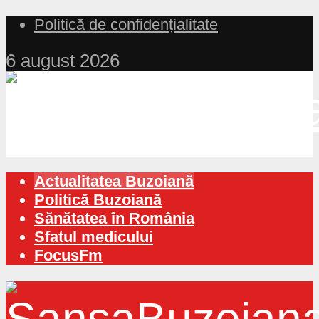
Politică de confidențialitate
6 august 2026
Actualitatea Buzoiană
Politică Buzoiană
Sănătatea în România
Sfatul medicului
FocusFm