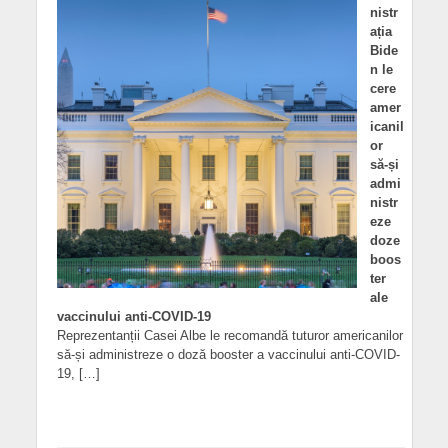
nistr
ația
Bide
n le
cere
amer
icanil
or
să-și
admi
nistr
eze
doze
boos
ter
ale
vaccinului anti-COVID-19
Reprezentanții Casei Albe le recomandă tuturor americanilor
să-și administreze o doză booster a vaccinului anti-COVID-
19, […]