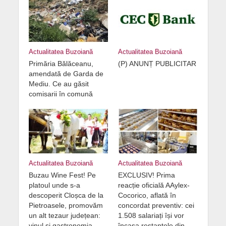
Actualitatea Buzoiană
Actualitatea Buzoiană
Primăria Bălăceanu,
(P) ANUNȚ PUBLICITAR
amendată de Garda de
Mediu. Ce au găsit
comisarii în comună
Actualitatea Buzoiană
Actualitatea Buzoiană
Buzau Wine Fest! Pe
EXCLUSIV! Prima
platoul unde s-a
reacție oficială AAylex-
descoperit Cloșca de la
Cocorico, aflată în
Pietroasele, promovăm
concordat preventiv: cei
un alt tezaur județean:
1.508 salariați își vor
vinul și gastronomia
încasa restanțele din