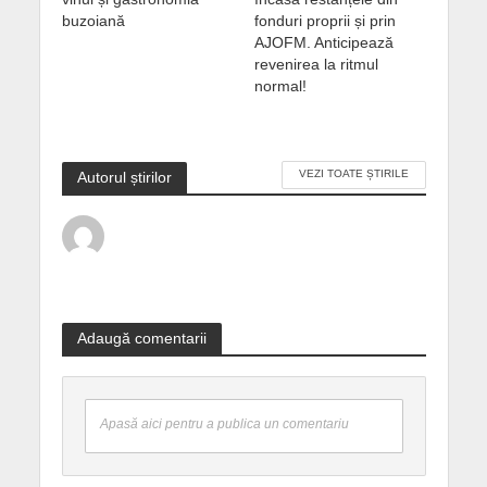
buzoiană
fonduri proprii și prin
AJOFM. Anticipează
revenirea la ritmul
normal!
VEZI TOATE ȘTIRILE
Autorul știrilor
Adaugă comentarii
Apasă aici pentru a publica un comentariu