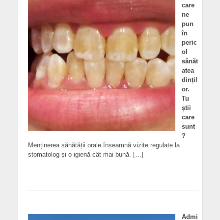
care
ne
pun
în
peric
ol
sănăt
atea
dințil
or.
Tu
știi
care
sunt
?
Menținerea sănătății orale înseamnă vizite regulate la
stomatolog și o igienă cât mai bună. […]
Admi