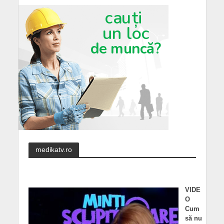
medikatv.ro
VIDE
O
Cum
să nu