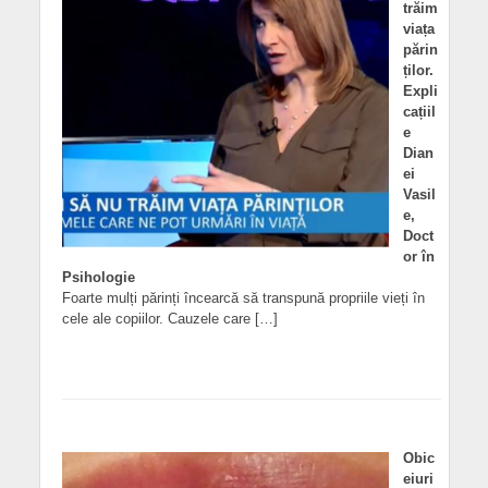
trăim
viața
părin
ților.
Expli
cațiil
e
Dian
ei
Vasil
e,
Doct
or în
Psihologie
Foarte mulți părinți încearcă să transpună propriile vieți în
cele ale copiilor. Cauzele care […]
Obic
eiuri