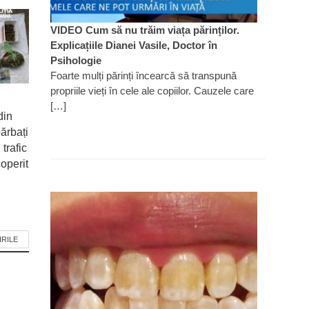
VIDEO Cum să nu trăim viața părinților.
Explicațiile Dianei Vasile, Doctor în
Psihologie
Foarte mulți părinți încearcă să transpună
propriile vieți în cele ale copiilor. Cauzele care
[…]
din
ărbați
 trafic
operit
IRILE