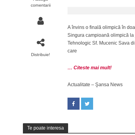
comentarii
A învins o finală olimpică în do
Singura campioană olimpică la j
Tehnologic Sf. Mucenic Sava din 
care
Distribuie!
… Citeste mai mult!
Actualitate – Şansa News
Te poate interesa