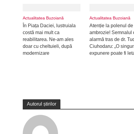
Actualitatea Buzoiană
Actualitatea Buzoiană
În Piața Daciei, lustruiala
Atenție la polenul de
costă mai mult ca
ambrozie! Semnalul 
reabilitarea. Ne-am ales
alarmă tras de dr. Tu
doar cu cheltuieli, după
Ciuhodaru: „O singu
modernizare
expunere poate fi let
Autorul știrilor