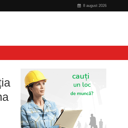
8 august 2026
ția
na