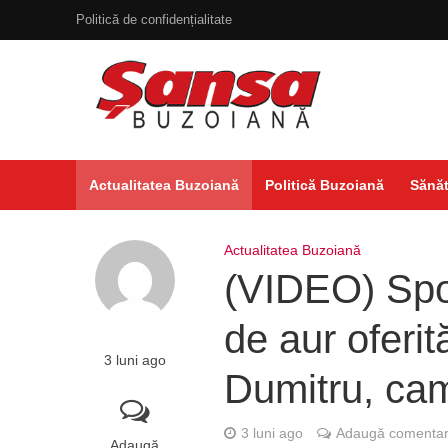
Politică de confidențialitate
Actualitatea Buzoiană
Politică Buzoiană
Sănăt
Actualitatea Buzoiană
(VIDEO) Sport
de aur oferit
3 luni ago
Dumitru, cam
3 luni ago
Adaugă comentar
Adaugă