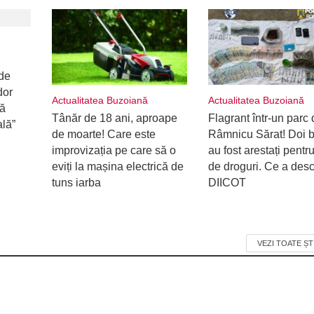
de
dor
Actualitatea Buzoiană
Actualitatea Buzoiană
ră
Tânăr de 18 ani, aproape
Flagrant într-un parc 
ală”
de moarte! Care este
Râmnicu Sărat! Doi b
improvizația pe care să o
au fost arestați pentru
eviți la mașina electrică de
de droguri. Ce a desc
tuns iarba
DIICOT
VEZI TOATE ȘT