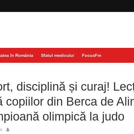
atea în România
Sfatul medicului
FocusFm
, disciplină și curaj! Lec
ă copiilor din Berca de Ali
pioană olimpică la judo
ii