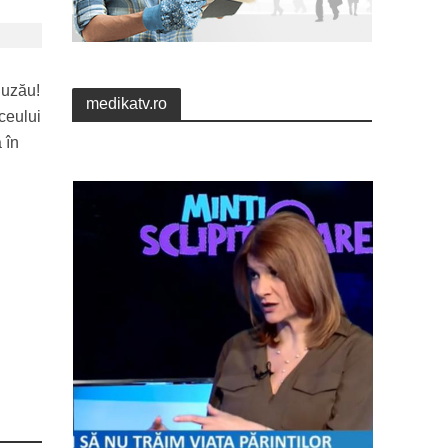
Buzău!
medikatv.ro
ceului
 în