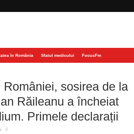
atea în România
Sfatul medicului
FocusFm
l României, sosirea de la
ian Răileanu a încheiat
ium. Primele declarații
i