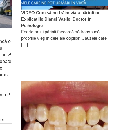
VIDEO Cum să nu trăim viața părinților.
Explicațiile Dianei Vasile, Doctor în
Psihologie
Foarte mulți părinți încearcă să transpună
propriile vieți în cele ale copiilor. Cauzele care
ncă o
[…]
ul
nitiv!
ropate
e!
arăși
trol!
IRILE