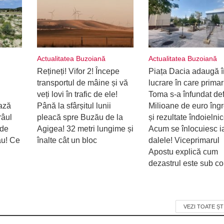
Actualitatea Buzoiană
Actualitatea Buzoiană
Rețineți! Vifor 2! Începe
Piața Dacia adaugă î
transportul de mâine și vă
lucrare în care primar
veți lovi în trafic de ele!
Toma s-a înfundat defi
ează
Până la sfârșitul lunii
Milioane de euro îng
râul
pleacă spre Buzău de la
și rezultate îndoielnic
 de
Agigea! 32 metri lungime și
Acum se înlocuiesc i
ău! Ce
înalte cât un bloc
dalele! Viceprimarul
Apostu explică cum
dezastrul este sub con
VEZI TOATE ȘT