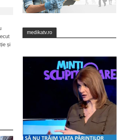
u
medikatv.ro
recut
ție și