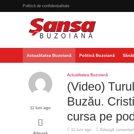
Politică de confidențialitate
Actualitatea Buzoiană
Politică Buzoiană
Sănăt
Actualitatea Buzoiană
(Video) Turu
Buzău. Crist
11 luni ago
cursa pe pod
11 luni ago
Adaugă comentari
Adaugă