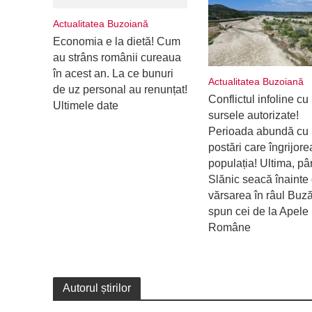
Actualitatea Buzoiană
Economia e la dietă! Cum
au strâns românii cureaua
în acest an. La ce bunuri
Actualitatea Buzoiană
de uz personal au renunțat!
Conflictul infoline cu
Ultimele date
sursele autorizate!
Perioada abundă cu
postări care îngrijor
populația! Ultima, pâ
Slănic seacă înainte
vărsarea în râul Buz
spun cei de la Apele
Române
Autorul știrilor