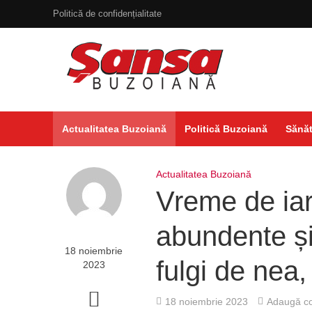
Politică de confidențialitate
Actualitatea Buzoiană
Politică Buzoiană
Sănăt
Actualitatea Buzoiană
Vreme de iarn
abundente și 
18 noiembrie
fulgi de nea,
2023
18 noiembrie 2023
Adaugă co