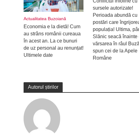
Conflictul infoline cu
sursele autorizate!
Perioada abundă cu
Actualitatea Buzoiană
postări care îngrijor
Economia e la dietă! Cum
populația! Ultima, pâ
au strâns românii cureaua
Slănic seacă înainte
în acest an. La ce bunuri
vărsarea în râul Buz
de uz personal au renunțat!
spun cei de la Apele
Ultimele date
Române
Autorul știrilor