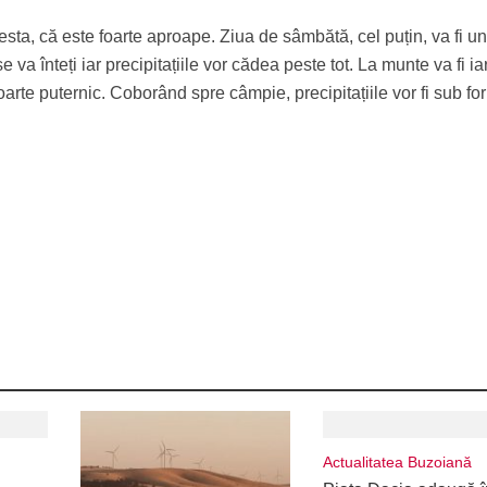
ta, că este foarte aproape. Ziua de sâmbătă, cel puțin, va fi u
e va înteți iar precipitațiile vor cădea peste tot. La munte va fi ia
foarte puternic. Coborând spre câmpie, precipitațiile vor fi sub f
Actualitatea Buzoiană