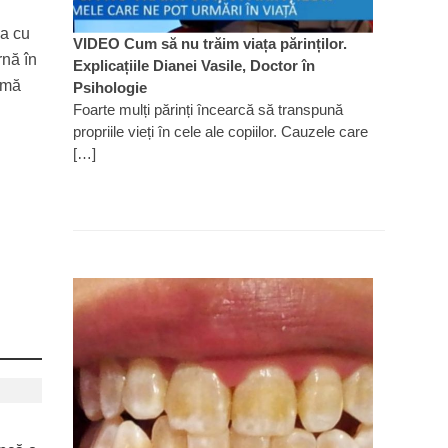
na cu
VIDEO Cum să nu trăim viața părinților.
rnă în
Explicațiile Dianei Vasile, Doctor în
ormă
Psihologie
Foarte mulți părinți încearcă să transpună
propriile vieți în cele ale copiilor. Cauzele care
[…]