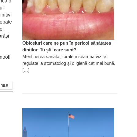
ncă o
ul
nitiv!
ropate
e!
arăși
Obiceiuri care ne pun în pericol sănătatea
dinților. Tu știi care sunt?
Menținerea sănătății orale înseamnă vizite
trol!
regulate la stomatolog și o igienă cât mai bună.
[…]
IRILE