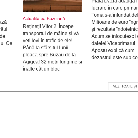
Piața Dacia adaugă î
lucrare în care primar
Toma s-a înfundat defi
Actualitatea Buzoiană
ează
Milioane de euro îng
Rețineți! Vifor 2! Începe
râul
și rezultate îndoielnic
transportul de mâine și vă
 de
Acum se înlocuiesc i
veți lovi în trafic de ele!
ău! Ce
dalele! Viceprimarul
Până la sfârșitul lunii
Apostu explică cum
pleacă spre Buzău de la
dezastrul este sub con
Agigea! 32 metri lungime și
înalte cât un bloc
VEZI TOATE ȘT