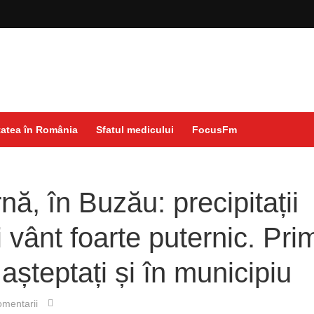
atea în România
Sfatul medicului
FocusFm
ă, în Buzău: precipitații
vânt foarte puternic. Prim
 așteptați și în municipiu
mentarii