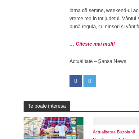
Iarna dă semne, weekend-ul aces
vreme rea în tot județul. Vântul s
bună regulă, cu ninsori și vânt 
… Citeste mai mult!
Actualitate – Şansa News
Te poate interesa
Actualitatea Buzoiană