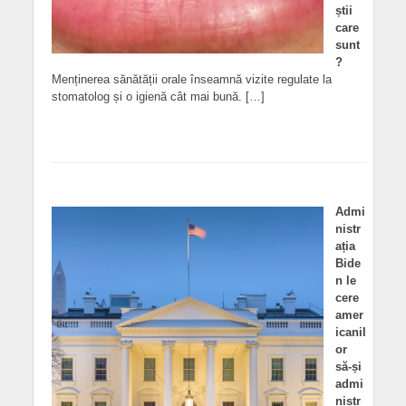
știi
care
sunt
?
Menținerea sănătății orale înseamnă vizite regulate la
stomatolog și o igienă cât mai bună. […]
Admi
nistr
ația
Bide
n le
cere
amer
icanil
or
să-și
admi
nistr