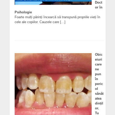
Doct
or în
Psihologie
Foarte mulți părinți încearcă să transpună propriile vieți în
cele ale copiilor. Cauzele care […]
Obic
eiuri
care
ne
pun
în
peric
ol
sănăt
atea
dințil
or.
Tu