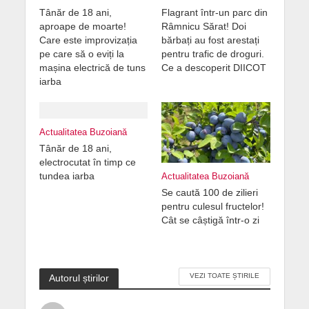
Tânăr de 18 ani,
Flagrant într-un parc din
aproape de moarte!
Râmnicu Sărat! Doi
Care este improvizația
bărbați au fost arestați
pe care să o eviți la
pentru trafic de droguri.
mașina electrică de tuns
Ce a descoperit DIICOT
iarba
Actualitatea Buzoiană
Tânăr de 18 ani,
electrocutat în timp ce
tundea iarba
Actualitatea Buzoiană
Se caută 100 de zilieri
pentru culesul fructelor!
Cât se câștigă într-o zi
VEZI TOATE ȘTIRILE
Autorul știrilor