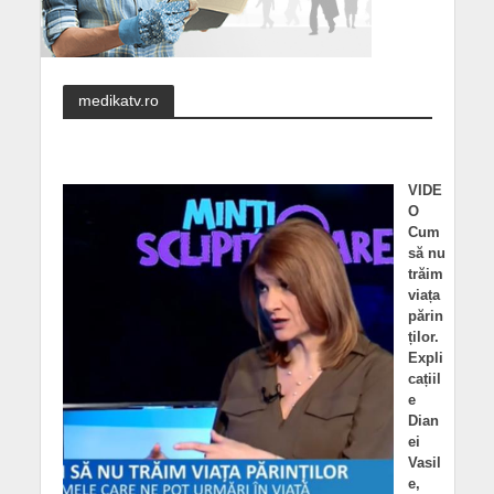
medikatv.ro
VIDE
O
Cum
să nu
trăim
viața
părin
ților.
Expli
cațiil
e
Dian
ei
Vasil
e,