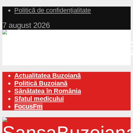
Politică de confidențialitate
7 august 2026
Actualitatea Buzoiană
Politică Buzoiană
Sănătatea în România
Sfatul medicului
FocusFm