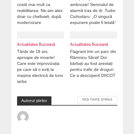
costă mai mult ca
ambrozie! Semnalul de
reabilitarea. Ne-am ales
alarmă tras de dr. Tudor
doar cu cheltuieli, după
Ciuhodaru: „O singură
modernizare
expunere poate fi letală”
Actualitatea Buzoiană
Actualitatea Buzoiană
Tânăr de 18 ani,
Flagrant într-un parc din
aproape de moarte!
Râmnicu Sărat! Doi
Care este improvizația
bărbați au fost arestați
pe care să o eviți la
pentru trafic de droguri.
mașina electrică de tuns
Ce a descoperit DIICOT
iarba
VEZI TOATE ȘTIRILE
Autorul știrilor