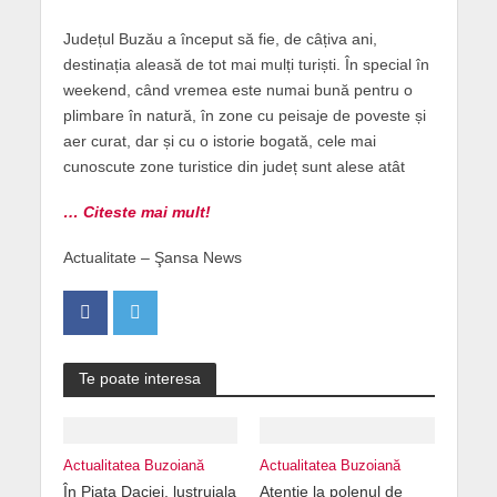
Județul Buzău a început să fie, de câțiva ani,
destinația aleasă de tot mai mulți turiști. În special în
weekend, când vremea este numai bună pentru o
plimbare în natură, în zone cu peisaje de poveste și
aer curat, dar și cu o istorie bogată, cele mai
cunoscute zone turistice din județ sunt alese atât
… Citeste mai mult!
Actualitate – Şansa News
Te poate interesa
Actualitatea Buzoiană
Actualitatea Buzoiană
În Piața Daciei, lustruiala
Atenție la polenul de