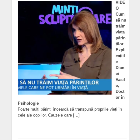
VIDE
O
Cum
să nu
trăim
viața
părin
ților.
Expli
cațiil
e
Dian
ei
Vasil
e,
Doct
or în
Psihologie
Foarte mulți părinți încearcă să transpună propriile vieți în
cele ale copiilor. Cauzele care […]