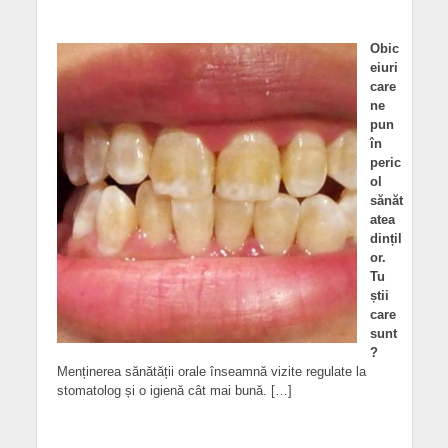
Obic
eiuri
care
ne
pun
în
peric
ol
sănăt
atea
dințil
or.
Tu
știi
care
sunt
?
Menținerea sănătății orale înseamnă vizite regulate la
stomatolog și o igienă cât mai bună. […]