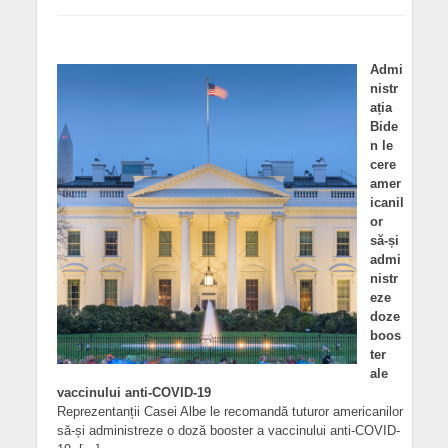
Admi
nistr
ația
Bide
n le
cere
amer
icanil
or
să-și
admi
nistr
eze
doze
boos
ter
ale
vaccinului anti-COVID-19
Reprezentanții Casei Albe le recomandă tuturor americanilor
să-și administreze o doză booster a vaccinului anti-COVID-