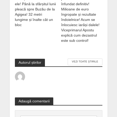
ele! Până la sfârșitul lunii
înfundat definitiv!
pleacă spre Buzău de la
Milioane de euro
Agigea! 32 metri
îngropate și rezultate
lungime și înalte cât un
îndoielnice! Acum se
bloc
înlocuiesc iarăși dalele!
Viceprimarul Apostu
explică cum dezastrul
este sub control!
VEZI TOATE ȘTIRILE
Autorul știrilor
Adaugă comentarii