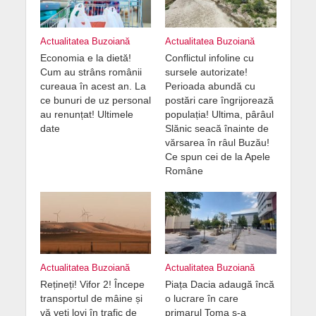
Actualitatea Buzoiană
Actualitatea Buzoiană
Economia e la dietă!
Conflictul infoline cu
Cum au strâns românii
sursele autorizate!
cureaua în acest an. La
Perioada abundă cu
ce bunuri de uz personal
postări care îngrijorează
au renunțat! Ultimele
populația! Ultima, pârâul
date
Slănic seacă înainte de
vărsarea în râul Buzău!
Ce spun cei de la Apele
Române
Actualitatea Buzoiană
Actualitatea Buzoiană
Rețineți! Vifor 2! Începe
Piața Dacia adaugă încă
transportul de mâine și
o lucrare în care
vă veți lovi în trafic de
primarul Toma s-a