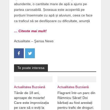
abundente, o cantitate mare de apă a ajuns pe
partea carosabilă. Șoseaua este acoperită pe
porțiuni însemnate cu apă și aluviuni, ceea ce face
ca traficul să se desfășoare cu dificultate, anunță
… Citeste mai mult!
Actualitate – Şansa News
Te poate interesa
Actualitatea Buzoiană
Actualitatea Buzoiană
Tânăr de 18 ani,
Flagrant într-un parc din
aproape de moarte!
Râmnicu Sărat! Doi
Care este improvizația
bărbați au fost arestați
pe care să o eviți la
pentru trafic de droguri.