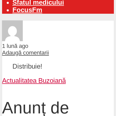
Sfatul medicului
FocusFm
1 lună ago
Adaugă comentarii
Distribuie!
Actualitatea Buzoiană
Anunț de