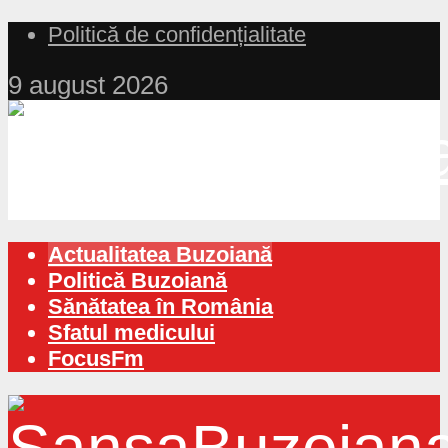
Politică de confidențialitate
9 august 2026
Actualitatea Buzoiană
Politică Buzoiană
Sănătatea în România
Sfatul medicului
FocusFm